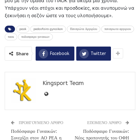
μου με την ομάδα του ΠΑΟΚ για ακόμα μία χρονιά.
Υπάρχουν νέοι στόχοι και προσδοκίες, και ανυπομονώ να
ξεκινήσει η σεζόν ώστε να τους υλοποιήσουμε».
paok
podosfairo gynaikon
Παναγιώτα Αργυρίου
παναγοωτα αργυριου
παοκ
ποδοσφαιρο γυναικων
Share
Facebook
Twitter
Kingsport Team
ΠΡΟΗΓΟΥΜΕΝΟ ΑΡΘΡΟ
ΕΠΟΜΕΝΟ ΑΡΘΡΟ
Ποδόσφαιρο Γυναικών:
Ποδόσφαιρο Γυναικών:
Συνεχίζει στον ΑΟ ΡΕΑ η
Νέος προπονητής του ΟΦΗ