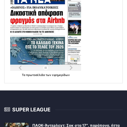
Τα
πρωτοσέλιδα
των
εφημερίδων
SUPER LEAGUE
ΠΑΟΚ-Άντερλεχτ: Σοκ στα 17″, παράπονα, ήττα