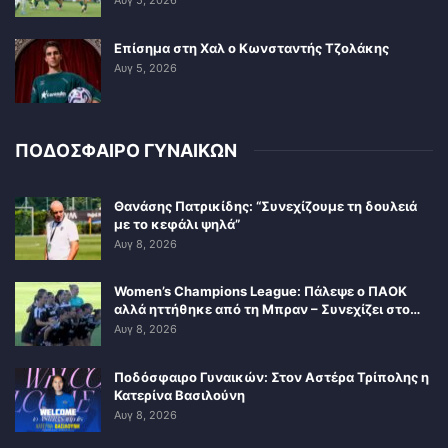
Αυγ 5, 2026
Επίσημα στη Χαλ ο Κωνσταντής Τζολάκης
Αυγ 5, 2026
ΠΟΔΟΣΦΑΙΡΟ ΓΥΝΑΙΚΩΝ
Θανάσης Πατρικίδης: “Συνεχίζουμε τη δουλειά
με το κεφάλι ψηλά”
Αυγ 8, 2026
Women’s Champions League: Πάλεψε ο ΠΑΟΚ
αλλά ηττήθηκε από τη Μπραν – Συνεχίζει στο…
Αυγ 8, 2026
Ποδόσφαιρο Γυναικών: Στον Αστέρα Τρίπολης η
Κατερίνα Βασιλούνη
Αυγ 8, 2026