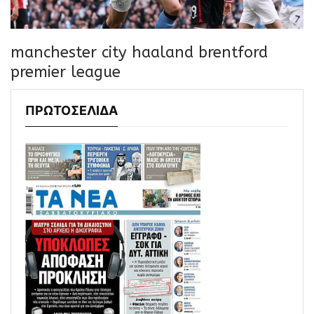
manchester city haaland brentford
premier league
ΠΡΩΤΟΣΕΛΙΔΑ