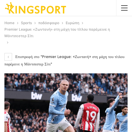
Home
Sports
ποδόσφαιρο
Ευρώπη
Premier League: «Ζωντανή» στη μάχη του τίτλου παρέμεινε η
Μάντσεστερ Σίτι
Επιστροφή στο "Premier League: «Ζωντανή» στη μάχη του τίτλου
παρέμεινε η Μάντσεστερ Σίτι"