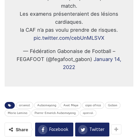
match.
Les examens présenteraient des lésions
cardiaques.
la CAF n’a pas voulu prendre de risques.
pic.twitter.com/cebUnMLSVX
— Fédération Gabonaise de Football –
FEGAFOOT (@fegafoot_gabon)
January 14,
2022
arsenal
Aubameyang
Axel Meye
copa africa
Gabon
Mario Lemina
Pierre-Emerick Aubameyang
αρσεναλ
Share
Facebook
Twitter