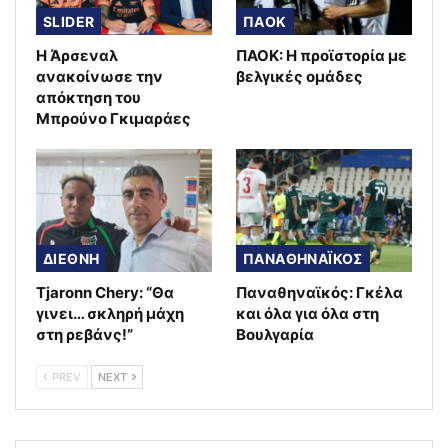
SLIDER
ΠΑΟΚ
Η Άρσεναλ
ΠΑΟΚ: Η προϊστορία με
ανακοίνωσε την
βελγικές ομάδες
απόκτηση του
Μπρούνο Γκιμαράες
ΔΙΕΘΝΗ
ΠΑΝΑΘΗΝΑΪΚΟΣ
Tjaronn Chery: “Θα
Παναθηναϊκός: Γκέλα
γινει… σκληρή μάχη
και όλα για όλα στη
στη ρεβάνς!”
Βουλγαρία
PREV
NEXT