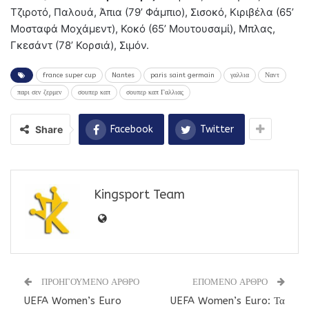
Τζιροτό, Παλουά, Άπια (79’ Φάμπιο), Σισοκό, Κιριβέλα (65’
Μοσταφά Μοχάμεντ), Κοκό (65’ Μουτουσαμί), Μπλας,
Γκεσάντ (78’ Κορσιά), Σιμόν.
france super cup
Nantes
paris saint germain
γαλλια
Ναντ
παρι σεν ζερμεν
σουπερ καπ
σουπερ καπ Γαλλιας
Share
Facebook
Twitter
Kingsport Team
ΠΡΟΗΓΟΥΜΕΝΟ ΑΡΘΡΟ
ΕΠΟΜΕΝΟ ΑΡΘΡΟ
UEFA Women’s Euro
UEFA Women’s Euro: Τα