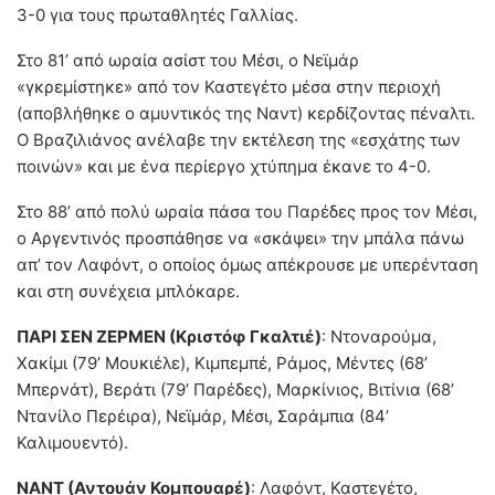
3-0 για τους πρωταθλητές Γαλλίας.
Στο 81’ από ωραία ασίστ του Μέσι, ο Νεϊμάρ
«γκρεμίστηκε» από τον Καστεγέτο μέσα στην περιοχή
(αποβλήθηκε ο αμυντικός της Ναντ) κερδίζοντας πέναλτι.
Ο Βραζιλιάνος ανέλαβε την εκτέλεση της «εσχάτης των
ποινών» και με ένα περίεργο χτύπημα έκανε το 4-0.
Στο 88’ από πολύ ωραία πάσα του Παρέδες προς τον Μέσι,
ο Αργεντινός προσπάθησε να «σκάψει» την μπάλα πάνω
απ’ τον Λαφόντ, ο οποίος όμως απέκρουσε με υπερένταση
και στη συνέχεια μπλόκαρε.
ΠΑΡΙ ΣΕΝ ΖΕΡΜΕΝ (Κριστόφ Γκαλτιέ)
: Ντοναρούμα,
Χακίμι (79’ Μουκιέλε), Κιμπεμπέ, Ράμος, Μέντες (68’
Μπερνάτ), Βεράτι (79’ Παρέδες), Μαρκίνιος, Βιτίνια (68’
Ντανίλο Περέιρα), Νεϊμάρ, Μέσι, Σαράμπια (84’
Καλιμουεντό).
ΝΑΝΤ (Αντουάν Κομπουαρέ)
: Λαφόντ, Καστεγέτο,