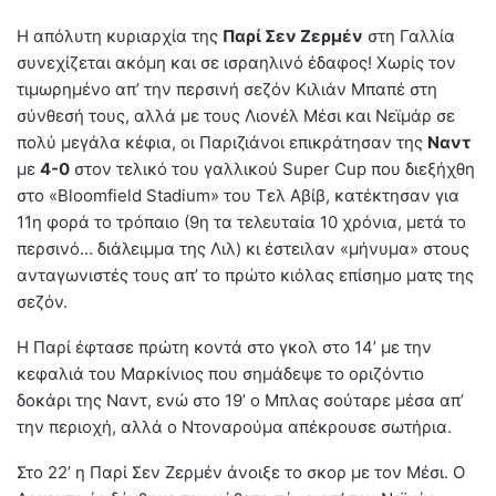
Η απόλυτη κυριαρχία της
Παρί Σεν Ζερμέν
στη Γαλλία
συνεχίζεται ακόμη και σε ισραηλινό έδαφος! Χωρίς τον
τιμωρημένο απ’ την περσινή σεζόν Κιλιάν Μπαπέ στη
σύνθεσή τους, αλλά με τους Λιονέλ Μέσι και Νεϊμάρ σε
πολύ μεγάλα κέφια, οι Παριζιάνοι επικράτησαν της
Ναντ
με
4-0
στον τελικό του γαλλικού Super Cup που διεξήχθη
στο «Bloomfield Stadium» του Τελ Αβίβ, κατέκτησαν για
11η φορά το τρόπαιο (9η τα τελευταία 10 χρόνια, μετά το
περσινό… διάλειμμα της Λιλ) κι έστειλαν «μήνυμα» στους
ανταγωνιστές τους απ’ το πρώτο κιόλας επίσημο ματς της
σεζόν.
Η Παρί έφτασε πρώτη κοντά στο γκολ στο 14’ με την
κεφαλιά του Μαρκίνιος που σημάδεψε το οριζόντιο
δοκάρι της Ναντ, ενώ στο 19’ ο Μπλας σούταρε μέσα απ’
την περιοχή, αλλά ο Ντοναρούμα απέκρουσε σωτήρια.
Στο 22’ η Παρί Σεν Ζερμέν άνοιξε το σκορ με τον Μέσι. Ο