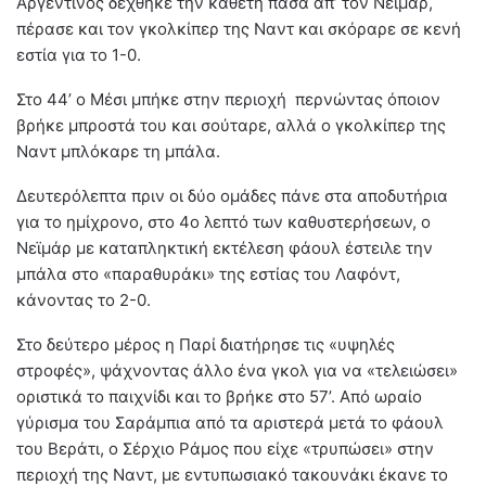
Αργεντινός δέχθηκε την κάθετη πάσα απ’ τον Νεϊμάρ,
πέρασε και τον γκολκίπερ της Ναντ και σκόραρε σε κενή
εστία για το 1-0.
Στο 44’ ο Μέσι μπήκε στην περιοχή περνώντας όποιον
βρήκε μπροστά του και σούταρε, αλλά ο γκολκίπερ της
Ναντ μπλόκαρε τη μπάλα.
Δευτερόλεπτα πριν οι δύο ομάδες πάνε στα αποδυτήρια
για το ημίχρονο, στο 4ο λεπτό των καθυστερήσεων, ο
Νεϊμάρ με καταπληκτική εκτέλεση φάουλ έστειλε την
μπάλα στο «παραθυράκι» της εστίας του Λαφόντ,
κάνοντας το 2-0.
Στο δεύτερο μέρος η Παρί διατήρησε τις «υψηλές
στροφές», ψάχνοντας άλλο ένα γκολ για να «τελειώσει»
οριστικά το παιχνίδι και το βρήκε στο 57’. Από ωραίο
γύρισμα του Σαράμπια από τα αριστερά μετά το φάουλ
του Βεράτι, ο Σέρχιο Ράμος που είχε «τρυπώσει» στην
περιοχή της Ναντ, με εντυπωσιακό τακουνάκι έκανε το