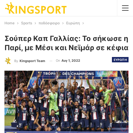
Home
Sports
ποδόσφαιρο
Ευρώπη
Σούπερ Καπ Γαλλίας: Το σήκωσε η
Παρί, με Μέσι και Νεϊμάρ σε κέφια
ΕΥΡΩΠΗ
On
Αυγ 1, 2022
By
Kingsport Team