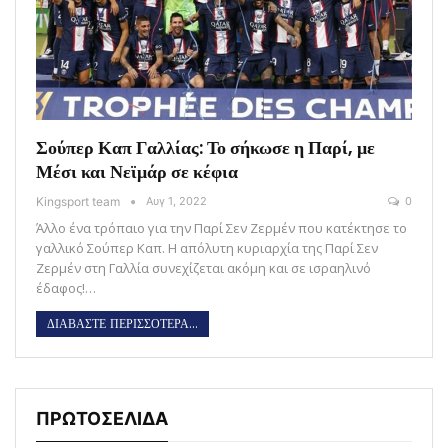
Σούπερ Καπ Γαλλίας: Το σήκωσε η Παρί, με
Μέσι και Νεϊμάρ σε κέφια
Kingsport team
Αυγ 1, 2022
0
Άλλο ένα τρόπαιο για την Παρί Σεν Ζερμέν που κατέκτησε το
γαλλικό Σούπερ Καπ. Η απόλυτη κυριαρχία της Παρί Σεν
Ζερμέν στη Γαλλία συνεχίζεται ακόμη και σε ισραηλινό
έδαφος!…
ΔΙΑΒΑΣΤΕ ΠΕΡΙΣΣΟΤΕΡΑ...
ΠΡΩΤΟΣΕΛΙΔΑ