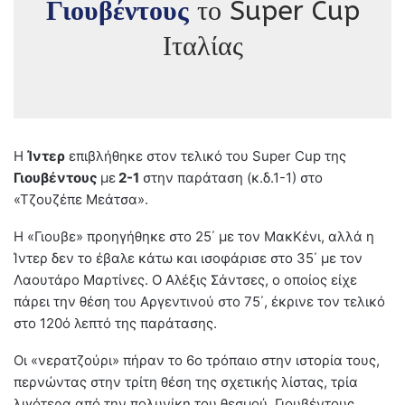
Γιουβέντους
το Super Cup
Ιταλίας
Η
Ίντερ
επιβλήθηκε στον τελικό του Super Cup της
Γιουβέντους
με
2-1
στην παράταση (κ.δ.1-1) στο
«Τζουζέπε Μεάτσα».
Η «Γιουβε» προηγήθηκε στο 25΄ με τον ΜακΚένι, αλλά η
Ίντερ δεν το έβαλε κάτω και ισοφάρισε στο 35΄ με τον
Λαουτάρο Μαρτίνες. Ο Αλέξις Σάντσες, ο οποίος είχε
πάρει την θέση του Αργεντινού στο 75΄, έκρινε τον τελικό
στο 120ό λεπτό της παράτασης.
Οι «νερατζούρι» πήραν το 6ο τρόπαιο στην ιστορία τους,
περνώντας στην τρίτη θέση της σχετικής λίστας, τρία
λιγότερα από την πολυνίκη του θεσμού, Γιουβέντους.