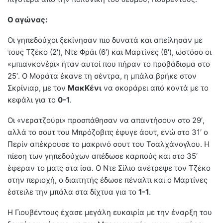
Ο αγώνας:
Οι γηπεδούχοι ξεκίνησαν πιο δυνατά και απείλησαν με
τους Τζέκο (2′), Ντε Φράι (6′) και Μαρτίνες (8′), ωστόσο οι
«μπιανκονέρι» ήταν αυτοί που πήραν το προβάδισμα στο
25′. Ο Μοράτα έκανε τη σέντρα, η μπάλα βρήκε στον
Σκρίνιαρ, με τον
ΜακΚένι
να σκοράρει από κοντά με το
κεφάλι για το
0-1
.
Οι «νερατζούρι» προσπάθησαν να απαντήσουν στο 29′,
αλλά το σουτ του Μπρόζοβιτς έφυγε άουτ, ενώ στο 31′ ο
Περίν απέκρουσε το μακρινό σουτ του Τσαλχάνογλου. Η
πίεση των γηπεδούχων απέδωσε καρπούς και στο 35′
έφεραν το ματς στα ίσα. Ο Ντε Σίλιο ανέτρεψε τον Τζέκο
στην περιοχή, ο διαιτητής έδωσε πέναλτι και ο Μαρτίνες
έστειλε την μπάλα στα δίχτυα για το
1-1
.
Η Γιουβέντους έχασε μεγάλη ευκαιρία με την έναρξη του