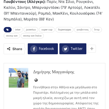
Γιουβέντους (Αλέγκρι):
Περίν, Ντε Σίλιο, Ρουγκάνι,
Κιελίνι, Σάντρο, Μπερναρντέσκι (79’ Αρτούρ), Λοκατέλι
(91’ Μπεντανκούρ), Ραμπιό, ΜακΚένι, Κουλουσέφσκι (74’
Ντιμπάλα), Μοράτα (88’ Κεν)
inter
juventus
super cup
Supercoppa
γιουβεντους
Ίντερ
σουπερ καπ
σουπερ καπ Ιταλια
Share
Facebook
Twitter
Δημήτρης Μαγγανάρης
Γεννήθηκα στην Αθήνα και μεγάλωσα στο
Περιστέρι. Κολλημένος με την μπάλα από
μικρή ηλικία, συνεχίζω με αυτή από τον
χώρο της δημοσιογραφίας. Απόφοιτος της
σχολής δημοσιογραφίας του ΑΝΤ1, όπου