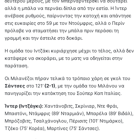
δευτέρου μέρους, με τον Μπερναρντέρσκι να σουτάρει
αλλά η μπάλα να περνάει δίπλα από την εστία. Η Ίντερ
ανέβασε ρυθμούς, παίρνοντας την κατοχή και απάντησε
στις ευκαιρίες στο 59 με τον Ντούμφρις, αλλά ο Περίν
πρόλαβε να σταματήσει την μπάλα πριν περάσει τη
γραμμή και την έστειλε στο δοκάρι.
Η ομάδα του Ιντζάκι κυριάρχησε μέχρι το τέλος, αλλά δεν
κατάφερε να σκοράρει, με το ματς να οδηγείται στην
παράταση.
Οι Μιλανέζοι πήραν τελικά το τρόπαιο χάρη σε γκολ του
Σάντσες
στο 121′
(2-1)
, με την ομάδα του Μιλάνου να
πανηγυρίζει την κατάκτηση του Σούπερ Καπ Ιταλίας.
Ίντερ (Ιντζάγκι):
Χαντάνοβιτς, Σκρίνιαρ, Ντε Φράι,
Μπαστόνι, Ντάμφρις (89’ Νταρμιάν), Μπαρέλα (89’ Βιδάλ),
Μπρόζοβιτς, Τσαλχάνογλου, Πέρισιτς (101’ Ντιμάρκο),
Τζέκο (75’ Κορέα), Μαρτίνες (75’ Σάντσες).