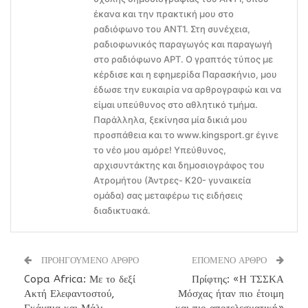
έκανα και την πρακτική μου στο
ραδιόφωνο του ΑΝΤ1. Στη συνέχεια,
ραδιοφωνικός παραγωγός και παραγωγή
στο ραδιόφωνο ΑΡΤ. Ο γραπτός τύπος με
κέρδισε και η εφημερίδα Παρασκήνιο, μου
έδωσε την ευκαιρία να αρθρογραφώ και να
είμαι υπεύθυνος στο αθλητικό τμήμα.
Παράλληλα, ξεκίνησα μία δικιά μου
προσπάθεια και το www.kingsport.gr έγινε
το νέο μου αμόρε! Υπεύθυνος,
αρχισυντάκτης και δημοσιογράφος του
Ατρομήτου (Άντρες- Κ20- γυναικεία
ομάδα) σας μεταφέρω τις ειδήσεις
διαδικτυακά.
ΠΡΟΗΓΟΥΜΕΝΟ ΑΡΘΡΟ
ΕΠΟΜΕΝΟ ΑΡΘΡΟ
Copa Africa: Με το δεξί
Πρίφτης: «Η ΤΣΣΚΑ
Ακτή Ελεφαντοστού,
Μόσχας ήταν πιο έτοιμη