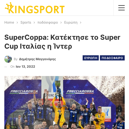
Home
Sports
ποδόσφαιρο
Ευρώπη
SuperCoppa: Κατέκτησε το Super
Cup Ιταλίας η Ίντερ
ΕΥΡΩΠΗ
ΠΟΔΟΣΦΑΙΡΟ
By
Δημήτρης Μαγγανάρης
On
Ιαν 13, 2022