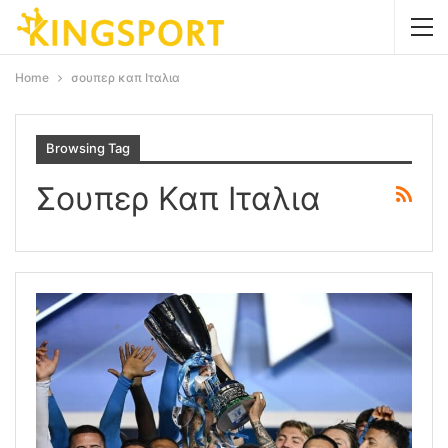
Home
σουπερ καπ Ιταλια
Browsing Tag
Σουπερ Καπ Ιταλια