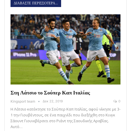
ΔΙΑΒΑΣΤΕ ΠΕΡΙΣΣΟΤΕΡΑ...
Στη Λάτσιο το Σούπερ Καπ Ιταλίας
Kingsport team
Δεκ 22, 2019
0
Η Λάτσιο κατέκτησε το Σούπερ Καπ Ιταλίας, αφού νίκησε με 3-
1 την Γιουβέντους, σε ένα παιχνίδι που διεξήχθη στο Κινγκ
Σάουντ Γιουνιβέρσιτι στο Ριάντ της Σαουδικής Αραβίας.
Αυτό…