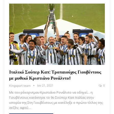
Ιταλικό Σούπερ Καπ: Τροπαιούχος Γιουβέντους
με μυθικό Κριστιάνο Ρονάλντο!
Kingsport team
Ιαν 21, 2021
0
Με τον ρέκορντμαν Κριστιάνο Ρονάλντο να οδηγεί... η
Γιουβέντους κατέκτησε το 9ο Σούπερ Καπ Ιταλίας στην
ιστορία της Στη Γιουβέντους με κατέληξε ο πρώτο τίτλος της
σεζόν, αφού…