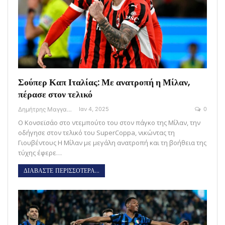
Σούπερ Καπ Ιταλίας: Με ανατροπή η Μίλαν,
πέρασε στον τελικό
Δημήτρης Μαγγανάρης
Ιαν 4, 2025
0
Ο Κονσεϊσάο στο ντεμπούτο του στον πάγκο της Μίλαν, την
οδήγησε στον τελικό του SuperCoppa, νικώντας τη
Γιουβέντους Η Μίλαν με μεγάλη ανατροπή και τη βοήθεια της
τύχης έφερε…
ΔΙΑΒΑΣΤΕ ΠΕΡΙΣΣΟΤΕΡΑ...