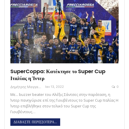
SuperCoppa: Κατέκτησε το Super Cup
Ιταλίας η Ίντερ
Δημήτρης Μαγγανάρης
Ιαν 13, 2022
0
Με... buzzer beater του Αλέξις Σάντσες στην παράταση, η
Ίντερ πανηγύρισε επί της Γιουβέντους το Super Cup Ιταλίας Η
Ίντερ επιβλήθηκε στον τελικό του Super Cup της
Γιουβέντους…
ΔΙΑΒΑΣΤΕ ΠΕΡΙΣΣΟΤΕΡΑ...