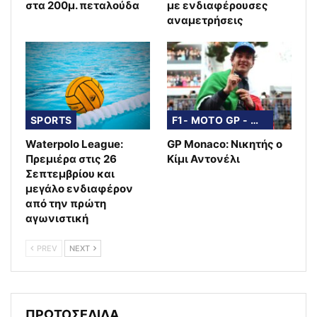
στα 200μ. πεταλούδα
με ενδιαφέρουσες
αναμετρήσεις
SPORTS
F1- MOTO GP - WRC
Waterpolo League:
GP Monaco: Νικητής ο
Πρεμιέρα στις 26
Κίμι Αντονέλι
Σεπτεμβρίου και
μεγάλο ενδιαφέρον
από την πρώτη
αγωνιστική
PREV
NEXT
ΠΡΩΤΟΣΕΛΙΔΑ