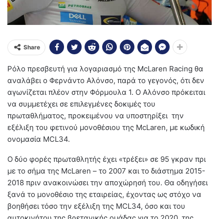
Share
Ρόλο πρεσβευτή για λογαριασμό της McLaren Racing θα
αναλάβει ο Φερνάντο Αλόνσο, παρά το γεγονός, ότι δεν
αγωνίζεται πλέον στην Φόρμουλα 1. Ο Αλόνσο πρόκειται
να συμμετέχει σε επιλεγμένες δοκιμές του
πρωταθλήματος, προκειμένου να υποστηρίξει την
εξέλιξη του φετινού μονοθέσιου της McLaren, με κωδική
ονομασία MCL34.
Ο δύο φορές πρωταθλητής έχει «τρέξει» σε 95 γκραν πρι
με το σήμα της McLaren – το 2007 και το διάστημα 2015-
2018 πριν ανακοινώσει την αποχώρησή του. Θα οδηγήσει
ξανά το μονοθέσιο της εταιρείας, έχοντας ως στόχο να
βοηθήσει τόσο την εξέλιξη της MCL34, όσο και του
αυτοκινήτου της βρετανικής ομάδας για το 2020, της