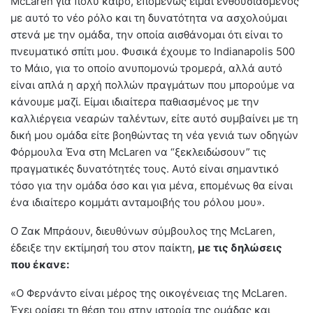
McLaren για πολύ καιρό, επομένως είμαι ενθουσιασμένος
με αυτό το νέο ρόλο και τη δυνατότητα να ασχολούμαι
στενά με την ομάδα, την οποία αισθάνομαι ότι είναι το
πνευματικό σπίτι μου. Φυσικά έχουμε το Indianapolis 500
το Μάιο, για το οποίο ανυπομονώ τρομερά, αλλά αυτό
είναι απλά η αρχή πολλών πραγμάτων που μπορούμε να
κάνουμε μαζί. Είμαι ιδιαίτερα παθιασμένος με την
καλλιέργεια νεαρών ταλέντων, είτε αυτό συμβαίνει με τη
δική μου ομάδα είτε βοηθώντας τη νέα γενιά των οδηγών
Φόρμουλα Ένα στη McLaren να “ξεκλειδώσουν” τις
πραγματικές δυνατότητές τους. Αυτό είναι σημαντικό
τόσο για την ομάδα όσο και για μένα, επομένως θα είναι
ένα ιδιαίτερο κομμάτι ανταμοιβής του ρόλου μου».
Ο Ζακ Μπράουν, διευθύνων σύμβουλος της McLaren,
έδειξε την εκτίμησή του στον παίκτη,
με τις δηλώσεις
που έκανε:
«Ο Φερνάντο είναι μέρος της οικογένειας της McLaren.
Έχει ορίσει τη θέση του στην ιστορία της ομάδας και