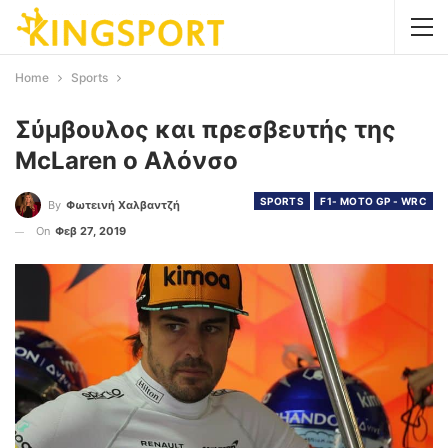
Home
Sports
Σύμβουλος και πρεσβευτής της
McLaren ο Αλόνσο
SPORTS
F1- MOTO GP - WRC
By
Φωτεινή Χαλβαντζή
On
Φεβ 27, 2019