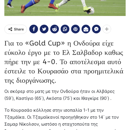
Share
Για το «Gold Cup» η Ονδούρα είχε
εύκολο έργο με το Ελ Σαλβαδορ καθως
πήρε την με 4-0. Το αποτέλεσμα αυτό
έστειλε το Κουρασάο στα προημιτελικά
της διοργάνωσης.
Οι σκόρερ στο ματς με την Ονδούρα ήταν οι Αλβάρες
(59΄), Καστίγιο (65΄), Ακόστα (75΄) και Ιθαγκίρε (90΄) .
Το Κουρασάο κόλλησε στην ισοπαλία 1-1 με την
Τζαμάϊκα. Οι Τζαμαϊκανοί προηγήθηκαν στο 14΄ με τον
Σαμαρ Νίκολσον, ωστόσο η σταχτοπούτα της