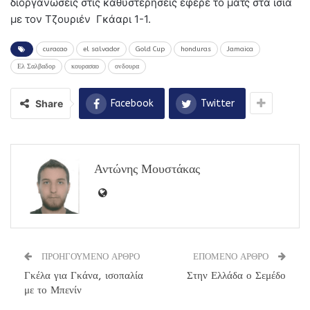
διοργανώσεις στις καθυστερήσεις έφερε το ματς στα ίσια
με τον Τζουριέν Γκάαρι 1-1.
curacao
el salvador
Gold Cup
honduras
Jamaica
Ελ Σαλβαδορ
κουρασαο
ονδουρα
Share
Facebook
Twitter
Αντώνης Μουστάκας
ΠΡΟΗΓΟΥΜΕΝΟ ΑΡΘΡΟ
ΕΠΟΜΕΝΟ ΑΡΘΡΟ
Γκέλα για Γκάνα, ισοπαλία
Στην Ελλάδα ο Σεμέδο
με το Μπενίν