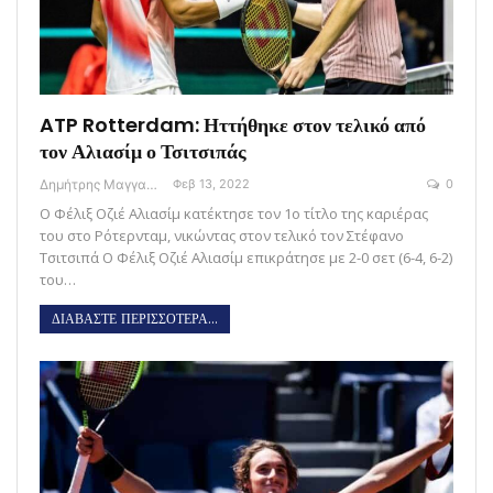
ATP Rotterdam: Ηττήθηκε στον τελικό από
τον Αλιασίμ ο Τσιτσιπάς
Δημήτρης Μαγγανάρης
Φεβ 13, 2022
0
Ο Φέλιξ Οζιέ Αλιασίμ κατέκτησε τον 1ο τίτλο της καριέρας
του στο Ρότερνταμ, νικώντας στον τελικό τον Στέφανο
Τσιτσιπά Ο Φέλιξ Οζιέ Αλιασίμ επικράτησε με 2-0 σετ (6-4, 6-2)
του…
ΔΙΑΒΑΣΤΕ ΠΕΡΙΣΣΟΤΕΡΑ...