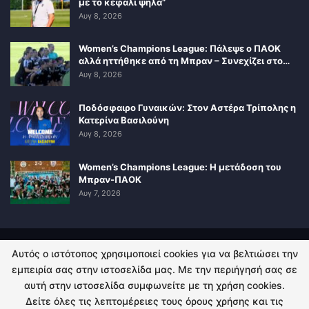
με το κεφάλι ψηλά”
Αυγ 8, 2026
Women’s Champions League: Πάλεψε ο ΠΑΟΚ
αλλά ηττήθηκε από τη Μπραν – Συνεχίζει στο…
Αυγ 8, 2026
Ποδόσφαιρο Γυναικών: Στον Αστέρα Τρίπολης η
Κατερίνα Βασιλούνη
Αυγ 8, 2026
Women’s Champions League: Η μετάδοση του
Μπραν-ΠΑΟΚ
Αυγ 7, 2026
Αυτός ο ιστότοπος χρησιμοποιεί cookies για να βελτιώσει την
ΠΟΛΙΤΙΚΗ ΑΠΟΡΡΗΤΟΥ
ΕΠΙΚΟΙΝΩΝΙΑ
εμπειρία σας στην ιστοσελίδα μας. Με την περιήγησή σας σε
αυτή στην ιστοσελίδα συμφωνείτε με τη χρήση cookies.
© 2026 - Kingsport.gr. All Rights Reserved.
Δείτε όλες τις λεπτομέρειες τους όρους χρήσης και τις