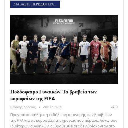
ΔΙΑΒΑΣΤΕ ΠΕΡΙΣΣΟΤΕΡΑ...
Ποδόσφαιρο Γυναικών: Τα βραβεία των
κορυφαίων της FIFA
Γιάννης Δρόσος
Δεκ 17, 2020
0
Πραγματοποιήθηκε η εκδήλωση απονομής των βραβείων
της FIFA για τις κορυφαίες της χρονιάς που πέρασε. Λόγω των
ιδιαίτερων συνθηκών, οι βραβευθείσες δεν βρίσκονταν στο