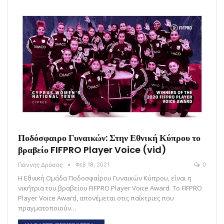
Ποδόσφαιρο Γυναικών: Στην Εθνική Κύπρου το
βραβείο FIFPRO Player Voice (vid)
Γιάννης Δρόσος
Φεβ 18, 2021
0
Η Εθνική Ομάδα Ποδοσφαίρου Γυναικών Κύπρου, είναι η
νικήτρια του βραβείου FIFPRO Player Voice Award. Το FIFPRO
Player Voice Award, απονέμεται στις παίκτριες που
πραγματοποιούν…