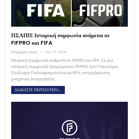
ΠΣΑΠΠ: Ιστορική συμφωνία ανάμεσα σε
FIFPRO και FIFA
Kingsport team
Ιούν 11, 2026
Ιστορική συμφωνία ανάμεσα σε FIFPRO και FIFA. Σε μια
ιστορική συμφωνία προχώρησαν FIFPRO (τον Παγκόσμιο
Σύνδεσμο Ποδοσφαιριστών) και FIFA, υπογράφοντας
μνημόνιο συνεργασίας…
ΔΙΑΒΑΣΤΕ ΠΕΡΙΣΣΟΤΕΡΑ...