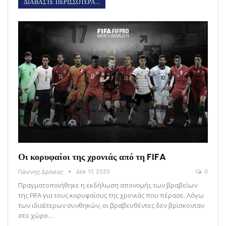
ΔΙΑΒΑΣΤΕ ΠΕΡΙΣΣΟΤΕΡΑ...
Οι κορυφαίοι της χρονιάς από τη FIFA
Γιάννης Δρόσος
Δεκ 17, 2020
0
Πραγματοποιήθηκε η εκδήλωση απονομής των βραβείων
της FIFA για τους κορυφαίους της χρονιάς που πέρασε. Λόγω
των ιδιαίτερων συνθηκών, οι βραβευθέντες δεν βρίσκονταν
στο χώρο…