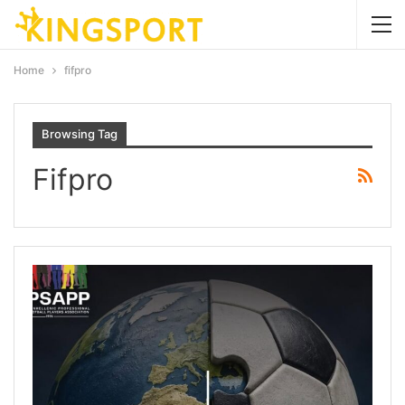
Home
fifpro
Browsing Tag
Fifpro