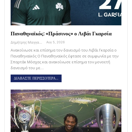
Παναθηναϊκός: «Πράσινος» ο Λιβάι Γκαρσία
Δημήτρης Μαγγανάρης
Αυγ 5, 2026
Ανακοίνωσε και επίσημα τον δανεισμό του Λιβάι Γκαρσία ο
Παναθηναϊκός Ο Παναθηναϊκός έφτασε σε συμφωνία με την
Σπαρτάκ Μόσχας και ανακοίνωσε επίσημα τον μονοετή
δανεισμό του με…
ΔΙΑΒΑΣΤΕ ΠΕΡΙΣΣΟΤΕΡΑ...