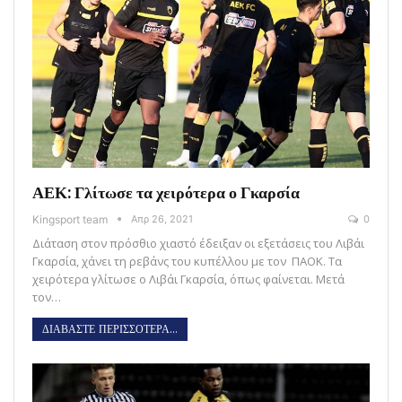
ΑΕΚ: Γλίτωσε τα χειρότερα ο Γκαρσία
Kingsport team
Απρ 26, 2021
0
Διάταση στον πρόσθιο χιαστό έδειξαν οι εξετάσεις του Λιβάι
Γκαρσία, χάνει τη ρεβάνς του κυπέλλου με τον ΠΑΟΚ. Τα
χειρότερα γλίτωσε ο Λιβάι Γκαρσία, όπως φαίνεται. Μετά
τον…
ΔΙΑΒΑΣΤΕ ΠΕΡΙΣΣΟΤΕΡΑ...