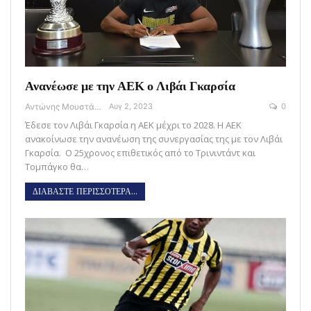
Ανανέωσε με την ΑΕΚ ο Λιβάι Γκαρσία
Αντώνης Μουστάκας
Αυγ 2, 2023
0
Έδεσε τον Λιβάι Γκαρσία η ΑΕΚ μέχρι το 2028. Η ΑΕΚ
ανακοίνωσε την ανανέωση της συνεργασίας της με τον Λιβάι
Γκαρσία. Ο 25χρονος επιθετικός από το Τρινιντάντ και
Τομπάγκο θα…
ΔΙΑΒΑΣΤΕ ΠΕΡΙΣΣΟΤΕΡΑ...