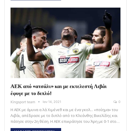
ΑΕΚ από «ατσάλι» και με εκτελεστή Λιβάι
έφυγε με το διπλό!
Kingsport team
Ιαν 14, 2021
0
Η ΑΕΚ με άμυνα α λά Χιμένεθ και με ένα γκολ... «ποίημα» του
Λιβάι, απέδρασε με το διπλό από το Κλεάνθης Βικελίδης και
πάτησε στην 2η θέση. Η ΑΕΚ επικράτησε του Άρη με 0-1 στο…