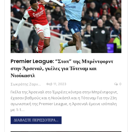
Premier League: “Στοπ” της Μπρέντφορντ
στην Άρσεναλ, γκέλες για Τότεναμ και
Νιούκαστλ
Σωκράτης Ζαρναβέλης
Φεβ 11, 2023
0
Γκέλα της Άρσεναλ στο Έμιρέιτς κόντρα στην Μπρέντφορντ,
έχασαν βαθμούς και η Νιούκάστλ και η Τότεναμ Για την 23η
αγωνιστική της Premier League, η Άρσεναλ έμεινε ισόπαλη
με 1-1…
ΔΙΑΒΑΣΤΕ ΠΕΡΙΣΣΟΤΕΡΑ...