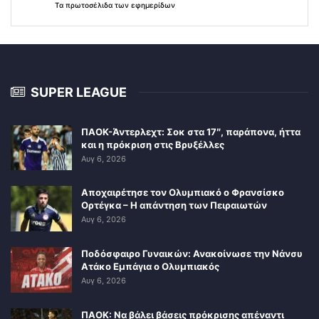
Τα
πρωτοσέλιδα
των
εφημερίδων
SUPER LEAGUE
ΠΑΟΚ-Άντερλεχτ: Σοκ στα 17″, παράπονα, ήττα
και η πρόκριση στις Βρυξέλλες
Αυγ 6, 2026
Αποχαιρέτησε τον Ολυμπιακό ο Φρανσίσκο
Ορτέγκα – Η απάντηση των Πειραιωτών
Αυγ 6, 2026
Ποδόσφαιρο Γυναικών: Ανακοίνωσε την Νάνσυ
Ατάκο Εμπάγια ο Ολυμπιακός
Αυγ 6, 2026
ΠΑΟΚ: Να βάλει βάσεις πρόκρισης απέναντι