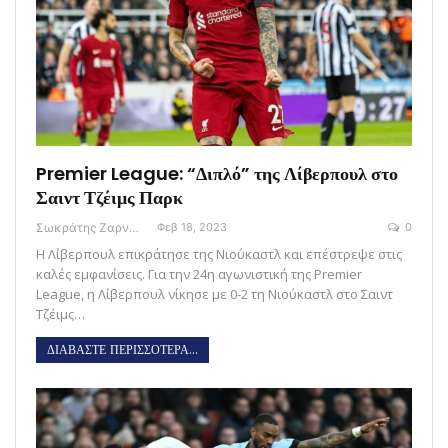
Premier League: “Διπλό” της Λίβερπουλ στο
Σαιντ Τζέιμς Παρκ
Σωκράτης Ζαρναβέλης
Φεβ 18, 2023
0
Η Λίβερπουλ επικράτησε της Νιούκαστλ και επέστρεψε στις
καλές εμφανίσεις. Για την 24η αγωνιστική της Premier
League, η Λίβερπουλ νίκησε με 0-2 τη Νιούκαστλ στο Σαιντ
Τζέιμς…
ΔΙΑΒΑΣΤΕ ΠΕΡΙΣΣΟΤΕΡΑ...