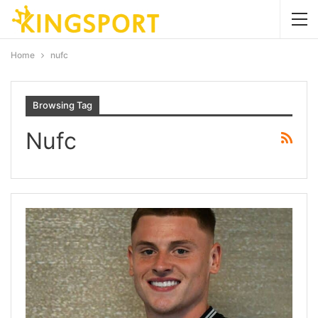
Home
nufc
Browsing Tag
Nufc