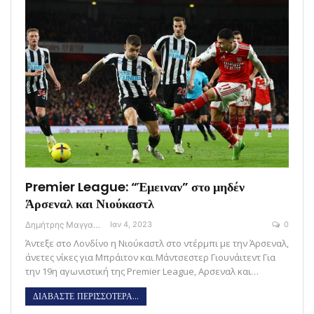
Premier League: “Έμειναν” στο μηδέν
Άρσεναλ και Νιούκαστλ
Δημήτρης Μαγγανάρης
Ιαν 4, 2023
0
Άντεξε στο Λονδίνο η Νιούκαστλ στο ντέρμπι με την Άρσεναλ,
άνετες νίκες για Μπράιτον και Μάντσεστερ Γιουνάιτεντ Για
την 19η αγωνιστική της Premier League, Αρσεναλ και…
ΔΙΑΒΑΣΤΕ ΠΕΡΙΣΣΟΤΕΡΑ...