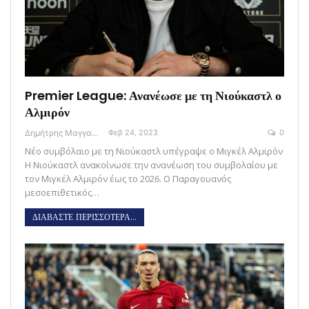
Premier League: Ανανέωσε με τη Νιούκαστλ ο
Αλμιρόν
Δημήτρης Μαγγανάρης
Φεβ 24, 2023
0
Νέο συμβόλαιο με τη Νιούκαστλ υπέγραψε ο Μιγκέλ Αλμιρόν
Η Νιούκαστλ ανακοίνωσε την ανανέωση του συμβολαίου με
τον Μιγκέλ Αλμιρόν έως το 2026. Ο Παραγουανός
μεσοεπιθετικός…
ΔΙΑΒΑΣΤΕ ΠΕΡΙΣΣΟΤΕΡΑ...