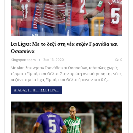
La Liga: Με το δεξί στη νέα σεζόν Γρανάδα και
Οσασούνα
Kingsport team
Σεπ 13, 2020
0
Με νίκη ξεκίνησαν Γρανάδα και Οσασούνα, ισόπαλες χωρίς
τέρματα Εϊμπάρ και Θέλτα. Στην πρώτη αναμέτρηση της νέας
σεζόν στην La Liga, Εϊμπάρ και Θέλτα έμειναν στο 0-0,…
ΔΙΑΒΑΣΤΕ ΠΕΡΙΣΣΟΤΕΡΑ...