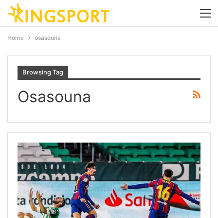
Home
osasouna
Browsing Tag
Osasouna