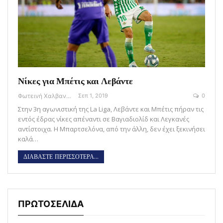
Νίκες για Μπέτις και Λεβάντε
Φωτεινή Χαλβαντζή
Σεπ 1, 2019
0
Στην 3η αγωνιστική της La Liga, Λεβάντε και Μπέτις πήραν τις
εντός έδρας νίκες απέναντι σε Βαγιαδιολίδ και Λεγκανές
αντίστοιχα. Η Μπαρτσελόνα, από την άλλη, δεν έχει ξεκινήσει
καλά…
ΔΙΑΒΑΣΤΕ ΠΕΡΙΣΣΟΤΕΡΑ...
ΠΡΩΤΟΣΕΛΙΔΑ