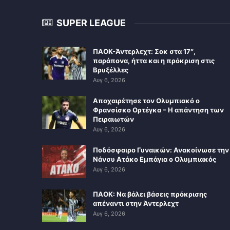
SUPER LEAGUE
ΠΑΟΚ-Άντερλεχτ: Σοκ στα 17″,
παράπονα, ήττα και η πρόκριση στις
Βρυξέλλες
Αυγ 6, 2026
Αποχαιρέτησε τον Ολυμπιακό ο
Φρανσίσκο Ορτέγκα – Η απάντηση των
Πειραιωτών
Αυγ 6, 2026
Ποδόσφαιρο Γυναικών: Ανακοίνωσε την
Νάνσυ Ατάκο Εμπάγια ο Ολυμπιακός
Αυγ 6, 2026
ΠΑΟΚ: Να βάλει βάσεις πρόκρισης
απέναντι στην Άντερλεχτ
Αυγ 6, 2026