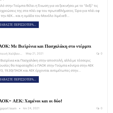
λό στην Τούμπα θέλει η Ένωση για να ξεκινήσει με το "δεξί" τις
οχρεώσεις της στα πλέι οφ του πρωταθλήματος. Ώρα για πλέι οφ
α την ΑΕΚ... και η ομάδα του Μανόλο Χιμένεθ…
ΙΑΒΑΣΤΕ ΠΕΡΙΣΣΟΤΕΡΑ...
ΟΚ: Με Βιεϊρίνια και Πασχαλάκη στο ντέρμπι
Φωτεινή Χαλβαντζή
Μαρ 21, 2021
0
 Βιεϊρίνια και Πασχαλάκη στην αποστολή, αλλά με τέσσερις
ουσίες θα παραταχθεί ο ΠΑΟΚ στην Τούμπα κόντρα στην ΑΕΚ
1/3, 19.30) ΠΑΟΚ και ΑΕΚ έρχονται αντιμέτωπες στην…
ΙΑΒΑΣΤΕ ΠΕΡΙΣΣΟΤΕΡΑ...
ΟΚ- ΑΕΚ: Χαμένοι και οι δύο!
gsport team
Ιαν 24, 2021
0