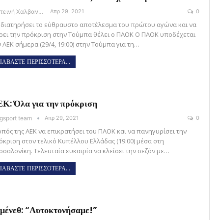
Φωτεινή Χαλβαντζή
Απρ 29, 2021
0
 διατηρήσει το εύθραυστο αποτέλεσμα του πρώτου αγώνα και να
ρει την πρόκριση στην Τούμπα θέλει ο ΠΑΟΚ Ο ΠΑΟΚ υποδέχεται
 ΑΕΚ σήμερα (29/4, 19:00) στην Τούμπα για τη…
ΙΑΒΑΣΤΕ ΠΕΡΙΣΣΟΤΕΡΑ...
Κ: Όλα για την πρόκριση
gsport team
Απρ 29, 2021
0
οπός της ΑΕΚ να επικρατήσει του ΠΑΟΚ και να πανηγυρίσει την
όκριση στον τελικό Κυπέλλου Ελλάδας (19:00) μέσα στη
σσαλονίκη. Τελευταία ευκαιρία να κλείσει την σεζόν με…
ΙΑΒΑΣΤΕ ΠΕΡΙΣΣΟΤΕΡΑ...
μένεθ: “Αυτοκτονήσαμε!”