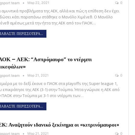
gsport team
Μαρ 22, 2021
0
α αμυντικά προβλήματα της ΑΕΚ, αλλά και πώς η επίθεση δεν έχει
 δώσει κάτι παραπάνω στάθηκε ο Μανόλο Χιμένεθ. Ο Μανόλο
μένεθ αμέσως μετά την ήττα της ΑΕΚ από τον ΠΑΟΚ…
ΙΑΒΑΣΤΕ ΠΕΡΙΣΣΟΤΕΡΑ...
ΟΚ – ΑΕΚ: “Ασπρόμαυρο” το ντέρμπι
ικεφάλων»
gsport team
Μαρ 21, 2021
0
μιέρα με το δεξί έκανε ο ΠΑΟΚ στα playoffs της Super league 1,
υ επικράτησε της ΑΕΚ (3-1) στην Τούμπα. Ήττα γνώρισε η ΑΕΚ από
ν ΠΑΟΚ στην Τούμπα με 3-1 στο ντέρμπι των…
ΙΑΒΑΣΤΕ ΠΕΡΙΣΣΟΤΕΡΑ...
Κ: Αναζητούν ιδανικό ξεκίνημα οι «κιτρινόμαυροι»
gsport team
Μαρ 21, 2021
0