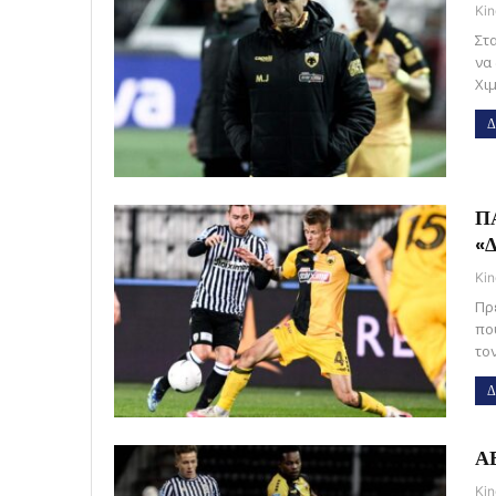
Kin
Στ
να
Χι
Δ
ΠΑ
«Δ
Kin
Πρε
πο
το
Δ
ΑΕ
Kin