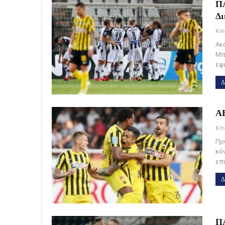
ΠΑ
Δ
Kin
Ακ
Μπ
εφ
Δ
ΑΕ
Kin
Πρ
κό
επ
Δ
ΠΑ