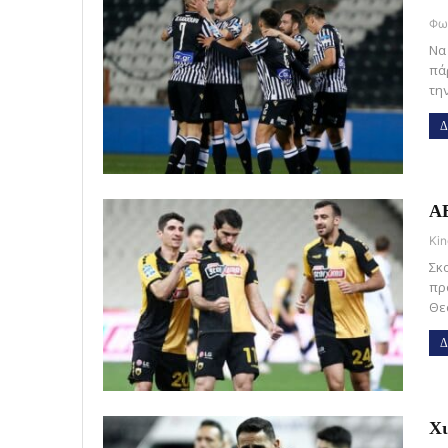
Να
πά
την
Δ
ΑΕ
Kin
Σκ
πρ
Θε
Δ
Χι