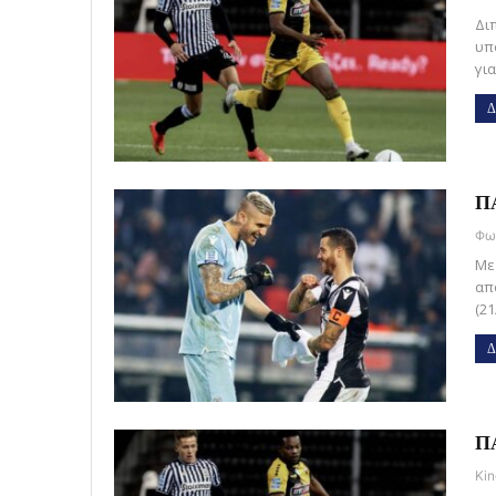
Διπ
υπ
γι
Δ
ΠΑ
Με
απ
(2
Δ
ΠΑ
Kin