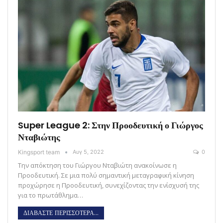
Super League 2: Στην Προοδευτική ο Γιώργος
Νταβιώτης
Kingsport team
Αυγ 5, 2022
0
Την απόκτηση του Γιώργου Νταβιώτη ανακοίνωσε η
Προοδευτική. Σε μια πολύ σημαντική μεταγραφική κίνηση
προχώρησε η Προοδευτική, συνεχίζοντας την ενίσχυσή της
για το πρωτάθλημα…
ΔΙΑΒΑΣΤΕ ΠΕΡΙΣΣΟΤΕΡΑ...