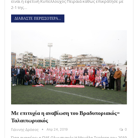
είναι η εφετινή Κυπελλούχος Πειραιά καθώς επικράτησε με
2-1 της…
ΔΙΑΒΑΣΤΕ ΠΕΡΙΣΣΟΤΕΡΑ...
Με επιτυχία η αναβίωση του Βραδυποριακός-
Ταλαιπωριακός
Γιάννης Δρόσος
Απρ 24, 2019
0
Όσα αναφέρει η ΠΑΕ Ολυμπιακός Η Μεγάλη Τετάρτη του 2019