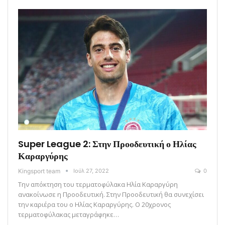
Super League 2: Στην Προοδευτική ο Ηλίας
Καραργύρης
Kingsport team
Ιούλ 27, 2022
0
Την απόκτηση του τερματοφύλακα Ηλία Καραργύρη
ανακοίνωσε η Προοδευτική. Στην Προοδευτική θα συνεχίσει
την καριέρα του ο Ηλίας Καραργύρης. Ο 20χρονος
τερματοφύλακας μεταγράφηκε…