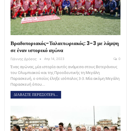
Βραδυποριακός-Ταλαιπωριακός: 3-3 με λάμψη
σε έναν ιστορικό αγώνα
Γιάννης Δρόσος
Απρ 14, 2023
0
Ένας αγώνας, μία ιστορία αυτός ανάμεσα στους Βετεράνους
του Ολυμπιακού και της Προοδευτικής τη Μεγάλη
Παρασκευή, ο οποίος έληξε ισόπαλος 3-3. Μία ακόμη Μεγάλη
Παρασκευή όπου…
ΔΙΑΒΑΣΤΕ ΠΕΡΙΣΣΟΤΕΡΑ...