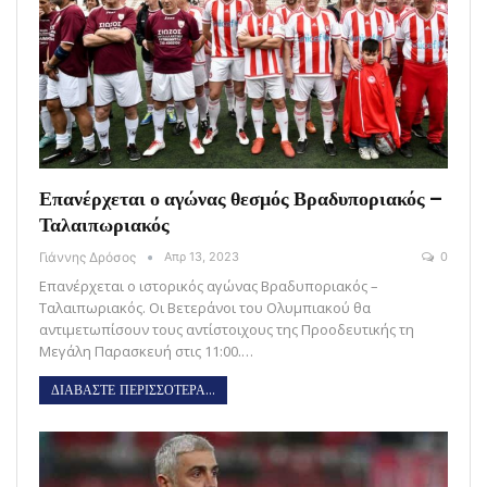
Επανέρχεται ο αγώνας θεσμός Βραδυποριακός –
Ταλαιπωριακός
Γιάννης Δρόσος
Απρ 13, 2023
0
Επανέρχεται ο ιστορικός αγώνας Βραδυποριακός –
Ταλαιπωριακός. Οι Βετεράνοι του Ολυμπιακού θα
αντιμετωπίσουν τους αντίστοιχους της Προοδευτικής τη
Μεγάλη Παρασκευή στις 11:00.…
ΔΙΑΒΑΣΤΕ ΠΕΡΙΣΣΟΤΕΡΑ...