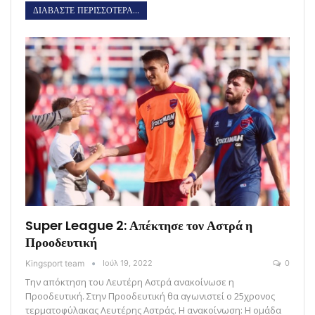
ΔΙΑΒΑΣΤΕ ΠΕΡΙΣΣΟΤΕΡΑ...
Super League 2: Απέκτησε τον Αστρά η
Προοδευτική
Kingsport team
Ιούλ 19, 2022
0
Την απόκτηση του Λευτέρη Αστρά ανακοίνωσε η
Προοδευτική. Στην Προοδευτική θα αγωνιστεί ο 25χρονος
τερματοφύλακας Λευτέρης Αστράς. Η ανακοίνωση: Η ομάδα