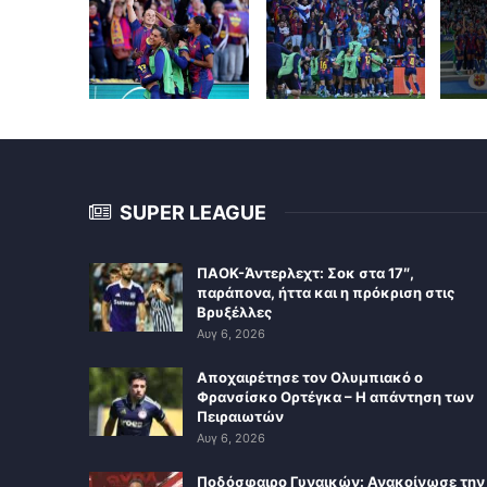
SUPER LEAGUE
ΠΑΟΚ-Άντερλεχτ: Σοκ στα 17″,
παράπονα, ήττα και η πρόκριση στις
Βρυξέλλες
Αυγ 6, 2026
Αποχαιρέτησε τον Ολυμπιακό ο
Φρανσίσκο Ορτέγκα – Η απάντηση των
Πειραιωτών
Αυγ 6, 2026
Ποδόσφαιρο Γυναικών: Ανακοίνωσε την