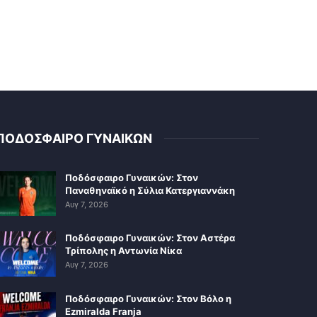
ΠΟΔΟΣΦΑΙΡΟ ΓΥΝΑΙΚΩΝ
Ποδόσφαιρο Γυναικών: Στον
Παναθηναϊκό η Σύλια Κατεργιαννάκη
Αυγ 7, 2026
Ποδόσφαιρο Γυναικών: Στον Αστέρα
Τρίπολης η Αντωνία Νίκα
Αυγ 7, 2026
Ποδόσφαιρο Γυναικών: Στον Βόλο η
Ezmiralda Franja