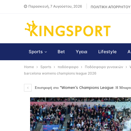
Παρασκευή, 7 Αυγούστου, 2026
ΠΟΛΙΤΙΚΗ ΑΠΟΡΡΗΤΟΥ
Sports
Bet
Υγεια
Lifestyle
Α
Home
Sports
ποδόσφαιρο
Ποδόσφαιρο γυναικών
barcelona womens champions league 2026
Επιστροφή στο "Women’s Champions League: Η Μπαρτσελό