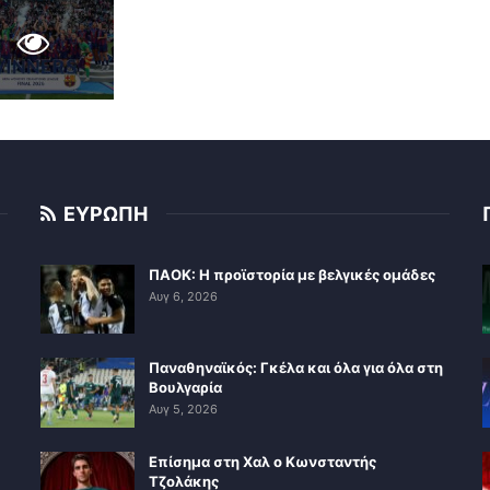
ΕΥΡΩΠΗ
ΠΑΟΚ: Η προϊστορία με βελγικές ομάδες
Αυγ 6, 2026
Παναθηναϊκός: Γκέλα και όλα για όλα στη
Βουλγαρία
Αυγ 5, 2026
Επίσημα στη Χαλ ο Κωνσταντής
Τζολάκης