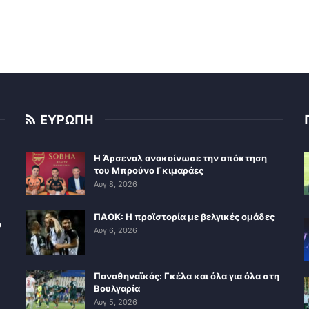
ΕΥΡΩΠΗ
Η Άρσεναλ ανακοίνωσε την απόκτηση
του Μπρούνο Γκιμαράες
Αυγ 8, 2026
ΠΑΟΚ: Η προϊστορία με βελγικές ομάδες
ο
Αυγ 6, 2026
Παναθηναϊκός: Γκέλα και όλα για όλα στη
Βουλγαρία
Αυγ 5, 2026