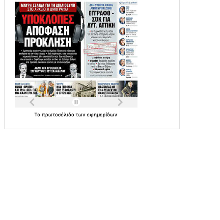
Τα
πρωτοσέλιδα
των
εφημερίδων