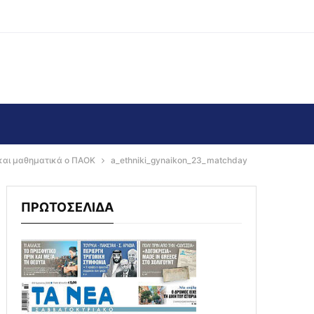
 και μαθηματικά ο ΠΑΟΚ
a_ethniki_gynaikon_23_matchday
ΠΡΩΤΟΣΕΛΙΔΑ