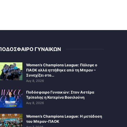
ΠΟΔΟΣΦΑΙΡΟ ΓΥΝΑΙΚΩΝ
Women’s Champions League: Πάλεψε ο
ΠΑΟΚ αλλά ηττήθηκε από τη Μπραν –
Συνεχίζει στο…
Αυγ 8, 2026
Ποδόσφαιρο Γυναικών: Στον Αστέρα
Τρίπολης η Κατερίνα Βασιλούνη
Αυγ 8, 2026
Women’s Champions League: Η μετάδοση
του Μπραν-ΠΑΟΚ