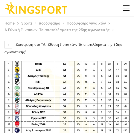
Home
Sports
ποδόσφαιρο
Ποδόσφαιρο γυναικών
Α’ Εθνική Γυναικών: Τα αποτελέσματα της 25ης αγωνιστικής
Επιστροφή στο "Α’ Εθνική Γυναικών: Τα αποτελέσματα της 25ης
αγωνιστικής"