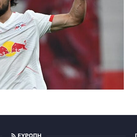
ΕΥΡΩΠΗ