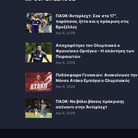
ΠΑΟΚ-Άντερλεχτ: Σοκ στα 17″,
παράπονα, ήττα και η πρόκριση στις
Βρυξέλλες
Αυγ 6, 2026
Αποχαιρέτησε τον Ολυμπιακό ο
Φρανσίσκο Ορτέγκα – Η απάντηση των
Πειραιωτών
Αυγ 6, 2026
Ποδόσφαιρο Γυναικών: Ανακοίνωσε την
Νάνσυ Ατάκο Εμπάγια ο Ολυμπιακός
Αυγ 6, 2026
ΠΑΟΚ: Να βάλει βάσεις πρόκρισης
απέναντι στην Άντερλεχτ
Αυγ 6, 2026