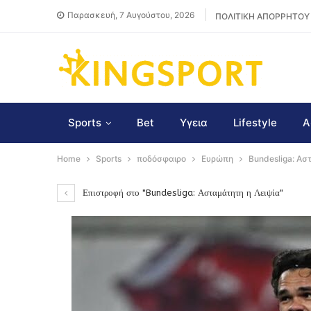
Παρασκευή, 7 Αυγούστου, 2026
ΠΟΛΙΤΙΚΗ ΑΠΟΡΡΗΤΟΥ
Sports
Bet
Υγεια
Lifestyle
Α
Home
Sports
ποδόσφαιρο
Ευρώπη
Bundesliga: Ασ
Επιστροφή στο "Bundesliga: Ασταμάτητη η Λειψία"