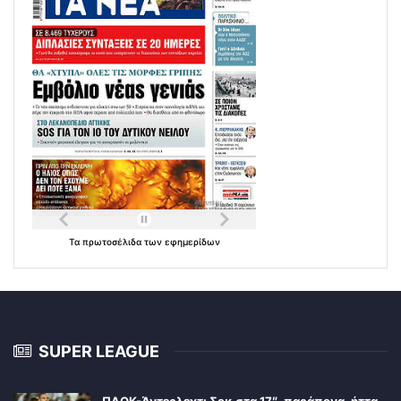
Τα
πρωτοσέλιδα
των
εφημερίδων
SUPER LEAGUE
ΠΑΟΚ-Άντερλεχτ: Σοκ στα 17″, παράπονα, ήττα