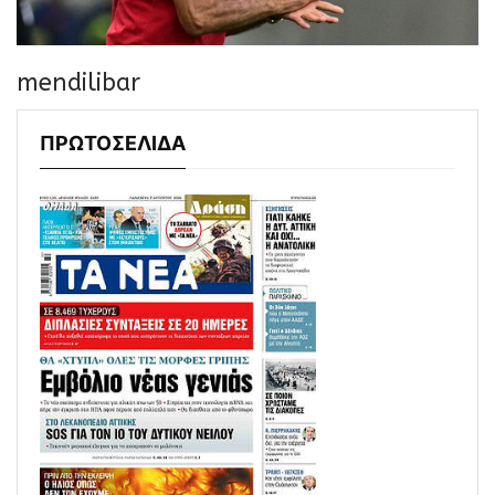
mendilibar
ΠΡΩΤΟΣΕΛΙΔΑ