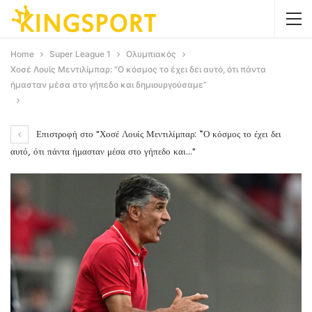
Home
Super League 1
Ολυμπιακός
Χοσέ Λουίς Μεντιλίμπαρ: “Ο κόσμος το έχει δει αυτό, ότι πάντα
ήμασταν μέσα στο γήπεδο και δημιουργούσαμε”
Επιστροφή στο "Χοσέ Λουίς Μεντιλίμπαρ: “Ο κόσμος το έχει δει
αυτό, ότι πάντα ήμασταν μέσα στο γήπεδο και…"