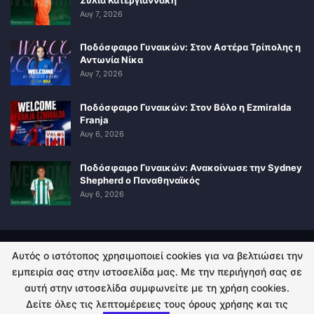
Αυγ 7, 2026
Ποδόσφαιρο Γυναικών: Στον Αστέρα Τρίπολης η
Αντωνία Νίκα
Αυγ 7, 2026
Ποδόσφαιρο Γυναικών: Στον Βόλο η Ezmiralda
Franja
Αυγ 6, 2026
Ποδόσφαιρο Γυναικών: Ανακοίνωσε την Sydney
Shepherd ο Παναθηναϊκός
Αυγ 6, 2026
Αυτός ο ιστότοπος χρησιμοποιεί cookies για να βελτιώσει την
ΠΟΛΙΤΙΚΗ ΑΠΟΡΡΗΤΟΥ
ΕΠΙΚΟΙΝΩΝΙΑ
εμπειρία σας στην ιστοσελίδα μας. Με την περιήγησή σας σε
αυτή στην ιστοσελίδα συμφωνείτε με τη χρήση cookies.
© 2026 - Kingsport.gr. All Rights Reserved.
Δείτε όλες τις λεπτομέρειες τους όρους χρήσης και τις