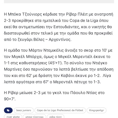
Η Μπόκα Τζούνιορς κέρδισε την Ρίβερ Πλέιτ με ανατροπή
2-3 προκρίθηκε στα ημιτελικά του Copa de la Liga όπου
εκεί θα αντιμετωπίσει την Εστουδιάντες, και ο νικητής θα
διασταυρωθεί στον τελικό με την ομάδα που θα προκριθεί
από το ζευγάρι Βέλες – Αρχεντίνος.
Η ομάδα του Μάρτιν Ντεμικέλις άνοιξε το σκορ στο 10’ με
τον Μιγκέλ Μπόρχα, όμως ο Μιγκέλ Μερεντιέλ έκανε το
1-1 στις καθυστερήσεις (45’+1’). Το σύνολο του Ντιέγκο
Μαρτίνες όσο περνούσαν τα λεπτά βελτίωσε την απόδοση
του και στο 62’ με δράστη τον Καβάνι έκανε ρο 1-2. Λίγα
λεπτά αργότερα στο 67’ ο Μερεντιέλ πέτυχε το 1-3.
Η Ρίβερ μείωσε 2-3 με το γκολ του Πάουλο Ντίας στο
90+7′.
boca juniors
Copa de la Liga Profesional de Fútbol
Kingsportgr
river plate
μποκα τζουνιορς
ριβερ πλειτ