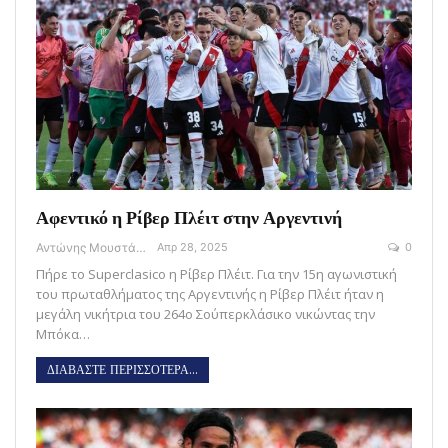
Αφεντικό η Ρίβερ Πλέιτ στην Αργεντινή
Αντώνης Μουστάκας
Απρ 28, 2025
0
Πήρε το Superclasico η Ρίβερ Πλέιτ. Για την 15η αγωνιστική
του πρωταθλήματος της Αργεντινής η Ρίβερ Πλέιτ ήταν η
μεγάλη νικήτρια του 264ο Σούπερκλάσικο νικώντας την
Μπόκα…
ΔΙΑΒΑΣΤΕ ΠΕΡΙΣΣΟΤΕΡΑ...