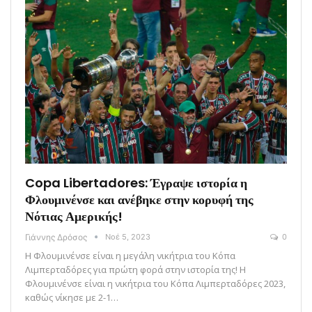
Copa Libertadores: Έγραψε ιστορία η
Φλουμινένσε και ανέβηκε στην κορυφή της
Νότιας Αμερικής!
Γιάννης Δρόσος
Νοέ 5, 2023
0
Η Φλουμινένσε είναι η μεγάλη νικήτρια του Κόπα
Λιμπερταδόρες για πρώτη φορά στην ιστορία της! Η
Φλουμινένσε είναι η νικήτρια του Κόπα Λιμπερταδόρες 2023,
καθώς νίκησε με 2-1…