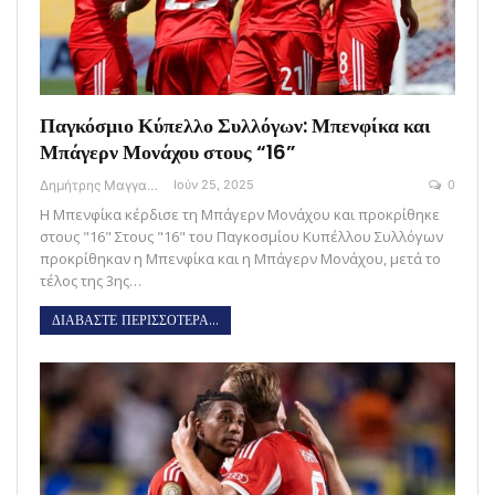
Παγκόσμιο Κύπελλο Συλλόγων: Μπενφίκα και
Μπάγερν Μονάχου στους “16”
Δημήτρης Μαγγανάρης
Ιούν 25, 2025
0
Η Μπενφίκα κέρδισε τη Μπάγερν Μονάχου και προκρίθηκε
στους "16" Στους "16" του Παγκοσμίου Κυπέλλου Συλλόγων
προκρίθηκαν η Μπενφίκα και η Μπάγερν Μονάχου, μετά το
τέλος της 3ης…
ΔΙΑΒΑΣΤΕ ΠΕΡΙΣΣΟΤΕΡΑ...