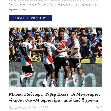
Νότιας Αμερικής, η Μπόκα Τζούνιορς, και η τέσσερις φορές
πρωταθλήτρια…
ΔΙΑΒΑΣΤΕ ΠΕΡΙΣΣΟΤΕΡΑ...
Μπόκα Τζούνιορς-Ρίβερ Πλέιτ: Οι Μιγιονάριος
νίκησαν στο «Μπομπονέρα» μετά από 5 χρόνια
Γιώτα Μίχου
Οκτ 1, 2023
0