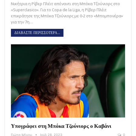
Νικήτρια η Ρίβερ Πλέιτ απέναντι στη Μπόκα Τζούνιορς στο
«Superclasico». Για το Copa de la Liga, η Ρίβερ Πλέιτ
επικράτησε της Μπόκα Τζούνιορς με 0-2 στο «Μπομπονέρα»
για την 7η…
ΔΙΑΒΑΣΤΕ ΠΕΡΙΣΣΟΤΕΡΑ...
Υπογράφει στη Μπόκα Τζούνιορς ο Καβάνι
Γιώτα Μίχου
Ιούλ 28, 2023
0