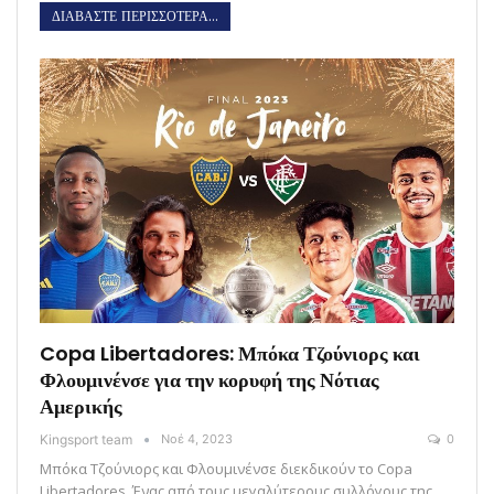
ΔΙΑΒΑΣΤΕ ΠΕΡΙΣΣΟΤΕΡΑ...
Copa Libertadores: Μπόκα Τζούνιορς και
Φλουμινένσε για την κορυφή της Νότιας
Αμερικής
Kingsport team
Νοέ 4, 2023
0
Μπόκα Τζούνιορς και Φλουμινένσε διεκδικούν το Copa
Libertadores. Ένας από τους μεγαλύτερους συλλόγους της