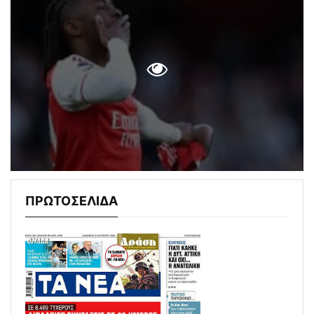
ΠΡΩΤΟΣΕΛΙΔΑ