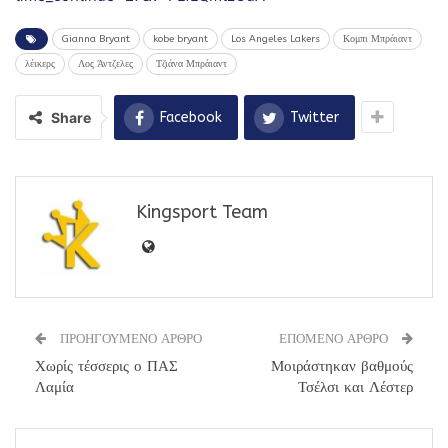
Gianna Bryant
kobe bryant
Los Angeles Lakers
Κομπι Μπράιαντ
λέικερς
Λος Άντζελες
Τζιάνα Μπράιαντ
Share
Facebook
Twitter
Kingsport Team
ΠΡΟΗΓΟΥΜΕΝΟ ΑΡΘΡΟ
ΕΠΟΜΕΝΟ ΑΡΘΡΟ
Χωρίς τέσσερις ο ΠΑΣ
Μοιράστηκαν βαθμούς
Λαμία
Τσέλσι και Λέστερ