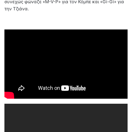
συνεχώς φώναζε «M-V-P» για τον Κόμπε και «Gi-Gi» για
την Τζιάνα.