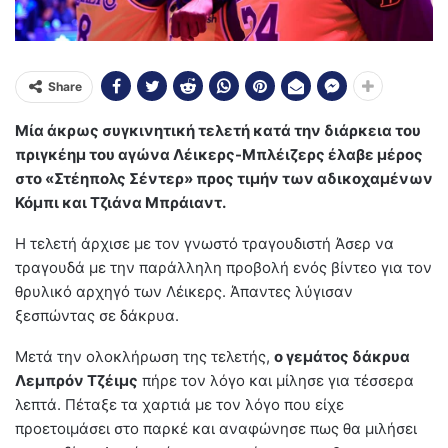
Share
Μία άκρως συγκινητική τελετή κατά την διάρκεια του
πριγκέημ του αγώνα Λέικερς-Μπλέιζερς έλαβε μέρος
στο «Στέηπολς Σέντερ» προς τιμήν των αδικοχαμένων
Κόμπι και Τζιάνα Μπράιαντ.
Η τελετή άρχισε με τον γνωστό τραγουδιστή Άσερ να
τραγουδά με την παράλληλη προβολή ενός βίντεο για τον
θρυλικό αρχηγό των Λέικερς. Άπαντες λύγισαν
ξεσπώντας σε δάκρυα.
Μετά την ολοκλήρωση της τελετής,
ο γεμάτος δάκρυα
Λεμπρόν Τζέιμς
πήρε τον λόγο και μίλησε για τέσσερα
λεπτά. Πέταξε τα χαρτιά με τον λόγο που είχε
προετοιμάσει στο παρκέ και αναφώνησε πως θα μιλήσει