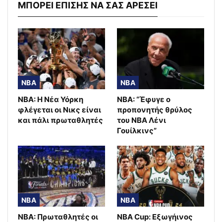
ΜΠΟΡΕΙ ΕΠΙΣΗΣ ΝΑ ΣΑΣ ΑΡΕΣΕΙ
NBA
NBA
NBA: Η Νέα Υόρκη
NBA: “Έφυγε ο
φλέγεται οι Νικς είναι
προπονητής θρύλος
και πάλι πρωταθλητές
του ΝΒΑ Λένι
Γουίλκινς”
NBA
NBA
ΝΒΑ: Πρωταθλητές οι
NBA Cup: Εξωγήινος