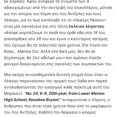
εκ καρδίας. Αφού ανέφερε τα ονόματα των 9
αδικοχαμένων από την συντριβή του ελικοπτέρου, μίλησε
για την ιστορία του Κόμπι στο Λος Άντζελες και τους
Λέικερς, για το πως κατάλαβε ότι το «Λέικερς Νέισιον»
είναι μία οικογένεια και στο τέλος
έκλεισε λέγοντας
:
«Απόψε γιορτάζουμε το παιδί που ήρθε εδώ στα 18 του,
αποσύρθηκε στα 38 του και έγινε ο καλύτερος πατέρας
που έχουμε δει τα τελευταία τρία χρόνια. Στα λόγια του
Kobe… Mamba Out. Αλλά στα δικά μας, δεν θα σε
ξεχάσουμε, θα ζεις αδελφέ μου»
και αμέσως έτρεξε
φανερά δακρυσμένος στις αγκαλιές των συμπαικτών του.
Μία ακόμη συναισθηματικά δυνατή στιγμή ήταν όταν οι
Λέικερς παρουσίασαν την αρχική τους 5αδα στο παρκέ
αντικαθιστώντας την εισαγωγή κάθε παίκτη με αυτή του
Μπράιαντ.
“No. 24, 6-6, 20th year, from Lower Merion
High School, Kooobee Bryant.”
αναφωνούσε ο Λόρενς, ο
άνθρωπος που είναι τόσα χρόνια πίσω από το μικρόφωνο
του Λος Άντζελες. Καθόλη την διάρκεια ο κόσμος