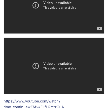
https://www.youtube.com/watch?
time_continue=27&v=FLfLQmtzOuA