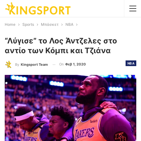
Home
Sports
Μπάσκετ
NBA
“Λύγισε” το Λος Άντζελες στο
αντίο των Κόμπι και Τζιάνα
NBA
On
Φεβ 1, 2020
By
Kingsport Team