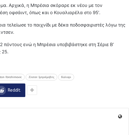
ρμα. Αρχικά, η Μπρέσια σκόραρε εκ νέου με τον
ση οφσάιντ, όπως και ο Κουαλιαρέλα στο 95′.
α τελείωσε το παιχνίδι με δέκα ποδοσφαιριστές λόγω της
λντσεν.
2 πόντους ενώ η Μπρέσια υποβιβάστηκε στη Σέριε Β’
 25.
tan Ibrahimovic
Ζλαταν Ιμπραϊμοβιτς
Καλιαρι
ReddIt