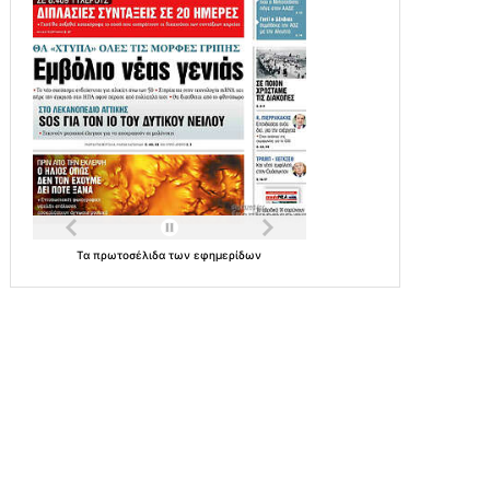
Τα
πρωτοσέλιδα
των
εφημερίδων