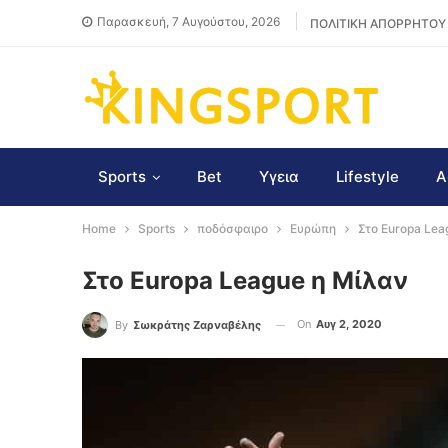
Παρασκευή, 7 Αυγούστου, 2026
ΠΟΛΙΤΙΚΗ ΑΠΟΡΡΗΤΟΥ
Sports
Bet
Υγεια
Lifestyle
Α
Home
Sports
ποδόσφαιρο
Ευρώπη
Στο Europa Lea
Στο Europa League η Μίλαν
On
Αυγ 2, 2020
By
Σωκράτης Ζαρναβέλης