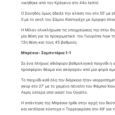
νικήθηκε από τον Κράγκνο στο 44ο λεπτό.
Ο Σουηδός όμως έδειξε την κλάση του στο 55′ με εξ
0 με το γκολ του Σάμου Καστιγιέχο με όμορφο πλα
Η Μίλαν ολοκλήρωσε τις υποχρεώσεις της στην 6η 
μία θέση για τα προκριματικά του Γιουρόπα Λιγκ τ
13η θέση και τους 45 βαθμούς.
Μπρέσια- Σαμπντόρια 1-1
Σε ένα πλήρως αδιάφορο βαθμολογικά παιχνίδι η
πρόσφεραν θέαμα και σκόραραν από μια φορά αμ
Το παιχνίδι καθ όλη την διάρκεια ήταν ισορροπημέ
σκορ στο 27′ με το χαμένο πέναλτι του Φάμπιο Κου
Λερίς ύστερα από ασίστ του Ογγέλο.
Η απάντηση της Μπρέσια ήρθε στην αρχή του δεύτ
και εκτέλεσε εύστοχα ο Τορρεγκρόσα στο 49′ για το