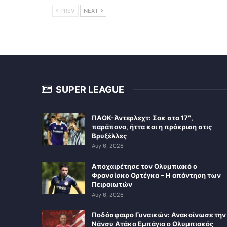
PREV
NEXT
SUPER LEAGUE
ΠΑΟΚ-Άντερλεχτ: Σοκ στα 17″,
παράπονα, ήττα και η πρόκριση στις
Βρυξέλλες
Αυγ 6, 2026
Αποχαιρέτησε τον Ολυμπιακό ο
Φρανσίσκο Ορτέγκα – Η απάντηση των
Πειραιωτών
Αυγ 6, 2026
Ποδόσφαιρο Γυναικών: Ανακοίνωσε την
Νάνσυ Ατάκο Εμπάγια ο Ολυμπιακός