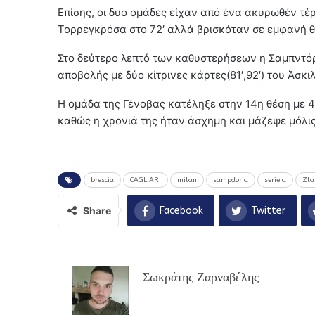
Επίσης, οι δυο ομάδες είχαν από ένα ακυρωθέν τέ
Τορρεγκρόσα στο 72′ αλλά βρισκόταν σε εμφανή θέ
Στο δεύτερο λεπτό των καθυστερήσεων η Σαμπντόρι
αποβολής με δύο κίτρινες κάρτες(81′,92′) του Άσκι
Η ομάδα της Γένοβας κατέληξε στην 14η θέση με 4
καθώς η χρονιά της ήταν άσχημη και μάζεψε μόλις
brescia
CAGLIARI
milan
sampdoria
serie a
Zla
Share
Facebook
Twitter
Σωκράτης Ζαρναβέλης