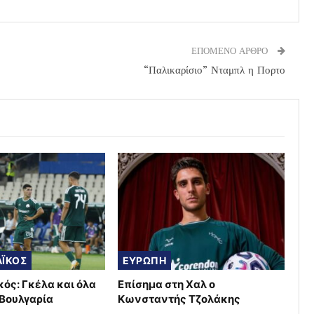
ΕΠΟΜΕΝΟ ΑΡΘΡΟ
“Παλικαρίσιο” Νταμπλ η Πορτο
ΪΚΟΣ
ΕΥΡΩΠΗ
ός: Γκέλα και όλα
Επίσημα στη Χαλ ο
 Βουλγαρία
Κωνσταντής Τζολάκης