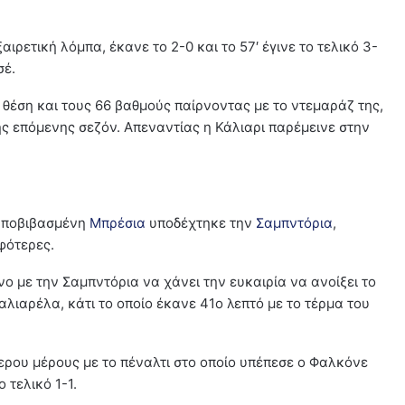
αιρετική λόμπα, έκανε το 2-0 και το 57′ έγινε το τελικό 3-
σέ.
θέση και τους 66 βαθμούς παίρνοντας με το ντεμαράζ της,
ης επόμενης σεζόν. Απεναντίας η Κάλιαρι παρέμεινε στην
 υποβιβασμένη
Μπρέσια
υποδέχτηκε την
Σαμπντόρια
,
φότερες.
νο με την Σαμπντόρια να χάνει την ευκαιρία να ανοίξει το
αλιαρέλα, κάτι το οποίο έκανε 41ο λεπτό με το τέρμα του
ερου μέρους με το πέναλτι στο οποίο υπέπεσε ο Φαλκόνε
 τελικό 1-1.