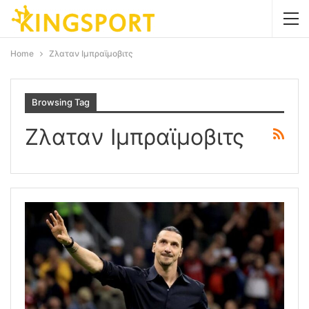
Home
Ζλαταν Ιμπραϊμοβιτς
Browsing Tag
Ζλαταν Ιμπραϊμοβιτς