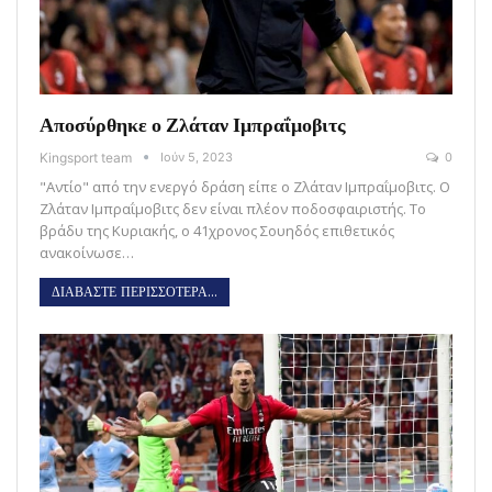
Αποσύρθηκε ο Ζλάταν Ιμπραΐμοβιτς
Kingsport team
Ιούν 5, 2023
0
"Αντίο" από την ενεργό δράση είπε ο Ζλάταν Ιμπραΐμοβιτς. Ο
Ζλάταν Ιμπραΐμοβιτς δεν είναι πλέον ποδοσφαιριστής. Το
βράδυ της Κυριακής, ο 41χρονος Σουηδός επιθετικός
ανακοίνωσε…
ΔΙΑΒΑΣΤΕ ΠΕΡΙΣΣΟΤΕΡΑ...