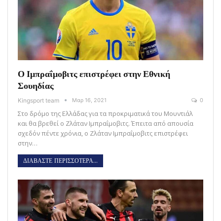
Ο Ιμπραΐμοβιτς επιστρέφει στην Εθνική
Σουηδίας
Kingsport team
Μαρ 16, 2021
0
Στο δρόμο της Ελλάδας για τα προκριματικά του Μουντιάλ
και θα βρεθεί ο Ζλάταν Ιμπραΐμοβιτς. Έπειτα από απουσία
σχεδόν πέντε χρόνια, ο Ζλάταν Ιμπραΐμοβιτς επιστρέφει
στην…
ΔΙΑΒΑΣΤΕ ΠΕΡΙΣΣΟΤΕΡΑ...