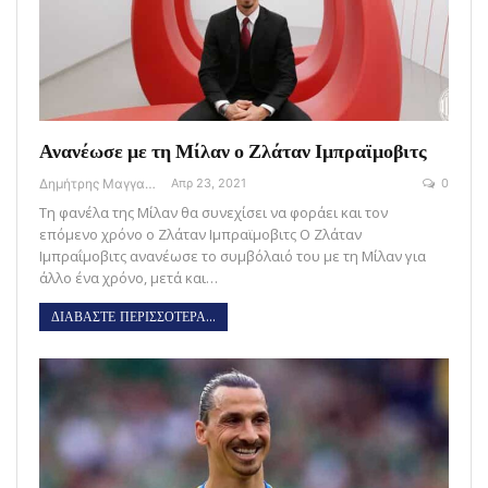
Ανανέωσε με τη Μίλαν ο Ζλάταν Ιμπραϊμοβιτς
Δημήτρης Μαγγανάρης
Απρ 23, 2021
0
Τη φανέλα της Μίλαν θα συνεχίσει να φοράει και τον
επόμενο χρόνο ο Ζλάταν Ιμπραϊμοβιτς Ο Ζλάταν
Ιμπραΐμοβιτς ανανέωσε το συμβόλαιό του με τη Μίλαν για
άλλο ένα χρόνο, μετά και…
ΔΙΑΒΑΣΤΕ ΠΕΡΙΣΣΟΤΕΡΑ...