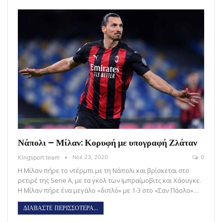
Νάπολι – Μίλαν: Κορυφή με υπογραφή Ζλάταν
Kingsport team
Νοέ 23, 2020
0
Η Μίλαν πήρε το ντέρμπι με τη Νάπολι και βρίσκεται στο
ρετιρέ της Serie A, με τα γκολ των Ιμπραΐμοβιτς και Χάουγκε.
Η Μίλαν πήρε ένα μεγάλο «διπλό» με 1-3 στο «Σαν Πάολο»…
ΔΙΑΒΑΣΤΕ ΠΕΡΙΣΣΟΤΕΡΑ...