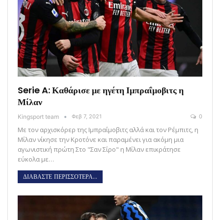
Serie A: Καθάρισε με ηγέτη Ιμπραΐμοβιτς η
Μίλαν
Kingsport team
Φεβ 7, 2021
0
Με τον αρχισκόρερ της Ιμπραΐμοβιτς αλλά και τον Ρέμπιτς, η
Μίλαν νίκησε την Κροτόνε και παραμένει για ακόμη μια
αγωνιστική πρώτη Στο "Σαν Σίρο" η Μίλαν επικράτησε
εύκολα με…
ΔΙΑΒΑΣΤΕ ΠΕΡΙΣΣΟΤΕΡΑ...