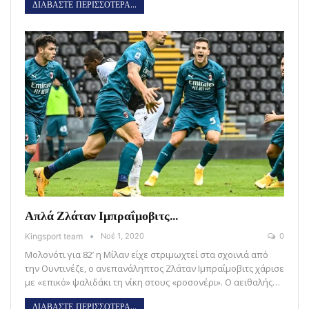
ΔΙΑΒΑΣΤΕ ΠΕΡΙΣΣΟΤΕΡΑ...
Απλά Ζλάταν Ιμπραΐμοβιτς…
Kingsport team
Νοέ 1, 2020
0
Μολονότι για 82’ η Μίλαν είχε στριμωχτεί στα σχοινιά από
την Ουντινέζε, ο ανεπανάληπτος Ζλάταν Ιμπραΐμοβιτς χάρισε
με «επικό» ψαλιδάκι τη νίκη στους «ροσονέρι». Ο αειθαλής…
ΔΙΑΒΑΣΤΕ ΠΕΡΙΣΣΟΤΕΡΑ...