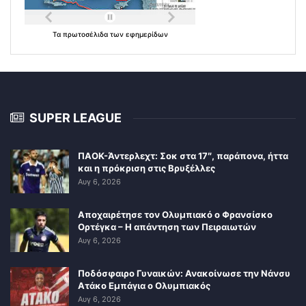
Τα
πρωτοσέλιδα
των
εφημερίδων
SUPER LEAGUE
ΠΑΟΚ-Άντερλεχτ: Σοκ στα 17″, παράπονα, ήττα
και η πρόκριση στις Βρυξέλλες
Αυγ 6, 2026
Αποχαιρέτησε τον Ολυμπιακό ο Φρανσίσκο
Ορτέγκα – Η απάντηση των Πειραιωτών
Αυγ 6, 2026
Ποδόσφαιρο Γυναικών: Ανακοίνωσε την Νάνσυ
Ατάκο Εμπάγια ο Ολυμπιακός
Αυγ 6, 2026