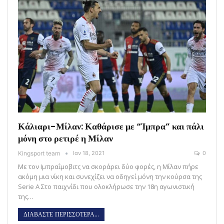
Κάλιαρι-Μίλαν: Καθάρισε με “Ίμπρα” και πάλι
μόνη στο ρετιρέ η Μίλαν
Kingsport team
Ιαν 18, 2021
0
Με τον Ιμπραΐμοβιτς να σκοράρει δύο φορές, η Μίλαν πήρε
ακόμη μια νίκη και συνεχίζει να οδηγεί μόνη την κούρσα της
Serie A Στο παιχνίδι που ολοκλήρωσε την 18η αγωνιστική
της…
ΔΙΑΒΑΣΤΕ ΠΕΡΙΣΣΟΤΕΡΑ...