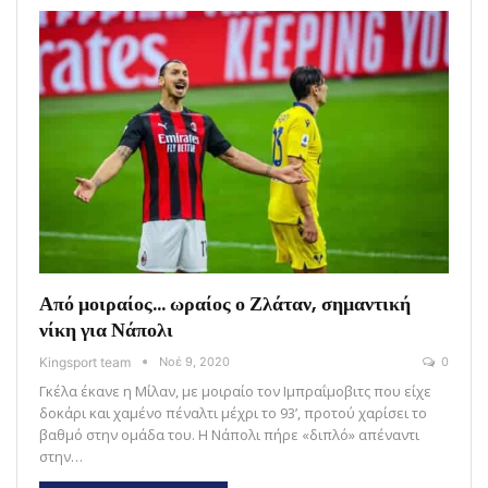
Από μοιραίος… ωραίος ο Ζλάταν, σημαντική
νίκη για Νάπολι
Kingsport team
Νοέ 9, 2020
0
Γκέλα έκανε η Μίλαν, με μοιραίο τον Ιμπραΐμοβιτς που είχε
δοκάρι και χαμένο πέναλτι μέχρι το 93’, προτού χαρίσει το
βαθμό στην ομάδα του. Η Νάπολι πήρε «διπλό» απέναντι
στην…