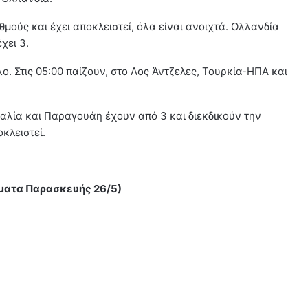
θμούς και έχει αποκλειστεί, όλα είναι ανοιχτά. Ολλανδία
χει 3.
. Στις 05:00 παίζουν, στο Λος Άντζελες, Τουρκία-ΗΠΑ και
αλία και Παραγουάη έχουν από 3 και διεκδικούν την
οκλειστεί.
ματα Παρασκευής 26/5)