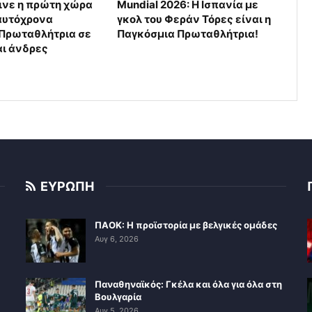
γινε η πρώτη χώρα
Mundial 2026: Η Ισπανία με
ταυτόχρονα
γκολ του Φεράν Τόρες είναι η
Πρωταθλήτρια σε
Παγκόσμια Πρωταθλήτρια!
αι άνδρες
ΕΥΡΩΠΗ
ΠΑΟΚ: Η προϊστορία με βελγικές ομάδες
Αυγ 6, 2026
Παναθηναϊκός: Γκέλα και όλα για όλα στη
Βουλγαρία
Αυγ 5, 2026