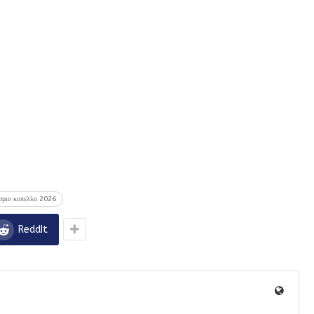
σμιο κυπελλο 2026
ReddIt