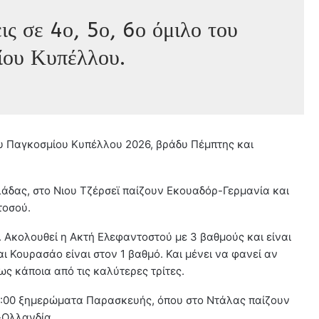
ις σε 4ο, 5ο, 6ο όμιλο του
ίου Κυπέλλου.
του Παγκοσμίου Κυπέλλου 2026, βράδυ Πέμπτης και
λλάδας, στο Νιου Τζέρσεϊ παίζουν Εκουαδόρ-Γερμανία και
τοσού.
. Ακολουθεί η Ακτή Ελεφαντοστού με 3 βαθμούς και είναι
 Κουρασάο είναι στον 1 βαθμό. Και μένει να φανεί αν
 ως κάποια από τις καλύτερες τρίτες.
 02:00 ξημερώματα Παρασκευής, όπου στο Ντάλας παίζουν
-Ολλανδία.