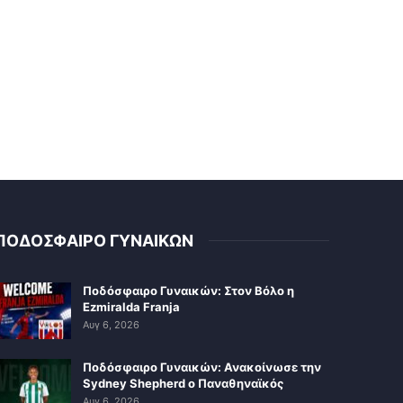
ΠΟΔΟΣΦΑΙΡΟ ΓΥΝΑΙΚΩΝ
Ποδόσφαιρο Γυναικών: Στον Βόλο η
Ezmiralda Franja
Αυγ 6, 2026
Ποδόσφαιρο Γυναικών: Ανακοίνωσε την
Sydney Shepherd ο Παναθηναϊκός
Αυγ 6, 2026