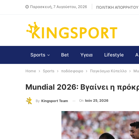
Παρασκευή, 7 Αυγούστου, 2026
ΠΟΛΙΤΙΚΗ ΑΠΟΡΡΗΤΟΥ
Sports
Bet
Υγεια
Lifestyle
Α
Home
Sports
ποδόσφαιρο
Παγκόσμιο Κύπελλο
Mu
Mundial 2026: Βγαίνει η πρόκ
On
Ιούν 25, 2026
By
Kingsport Team