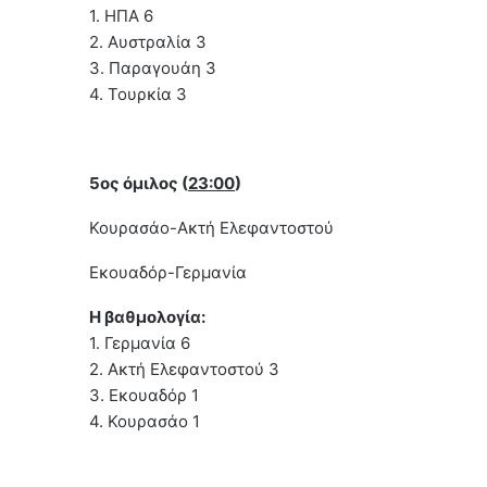
1. ΗΠΑ 6
2. Αυστραλία 3
3. Παραγουάη 3
4. Τουρκία 3
5ος όμιλος (
23:00
)
Κουρασάο-Ακτή Ελεφαντοστού
Εκουαδόρ-Γερμανία
Η βαθμολογία:
1. Γερμανία 6
2. Ακτή Ελεφαντοστού 3
3. Εκουαδόρ 1
4. Κουρασάο 1