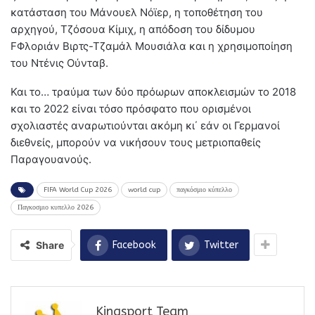
κατάσταση του Μάνουελ Νόϊερ, η τοποθέτηση του
αρχηγού, Τζόσουα Κίμιχ, η απόδοση του δίδυμου
FΦλοριάν Βιρτς-Τζαμάλ Μουσιάλα και η χρησιμοποίηση
του Ντένις Ούνταβ.
Και το… τραύμα των δύο πρόωρων αποκλεισμών το 2018
και το 2022 είναι τόσο πρόσφατο που ορισμένοι
σχολιαστές αναρωτιούνται ακόμη κι΄ εάν οι Γερμανοί
διεθνείς, μπορούν να νικήσουν τους μετριοπαθείς
Παραγουανούς.
FIFA World Cup 2026
world cup
παγκόσμιο κύπελλο
Παγκοσμιο κυπελλο 2026
Share
Facebook
Twitter
Kingsport Team