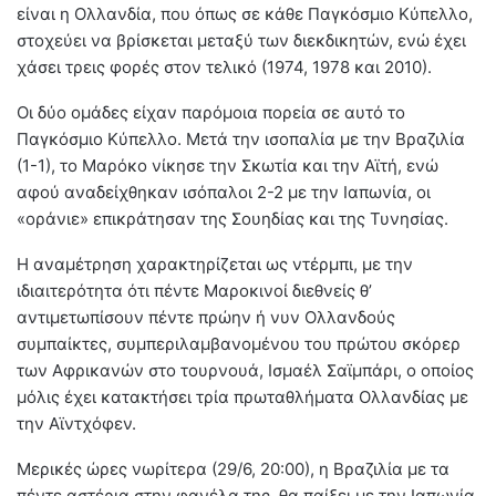
είναι η Ολλανδία, που όπως σε κάθε Παγκόσμιο Κύπελλο,
στοχεύει να βρίσκεται μεταξύ των διεκδικητών, ενώ έχει
χάσει τρεις φορές στον τελικό (1974, 1978 και 2010).
Οι δύο ομάδες είχαν παρόμοια πορεία σε αυτό το
Παγκόσμιο Κύπελλο. Μετά την ισοπαλία με την Βραζιλία
(1-1), το Μαρόκο νίκησε την Σκωτία και την Αϊτή, ενώ
αφού αναδείχθηκαν ισόπαλοι 2-2 με την Ιαπωνία, οι
«οράνιε» επικράτησαν της Σουηδίας και της Τυνησίας.
Η αναμέτρηση χαρακτηρίζεται ως ντέρμπι, με την
ιδιαιτερότητα ότι πέντε Μαροκινοί διεθνείς θ’
αντιμετωπίσουν πέντε πρώην ή νυν Ολλανδούς
συμπαίκτες, συμπεριλαμβανομένου του πρώτου σκόρερ
των Αφρικανών στο τουρνουά, Ισμαέλ Σαϊμπάρι, ο οποίος
μόλις έχει κατακτήσει τρία πρωταθλήματα Ολλανδίας με
την Αϊντχόφεν.
Μερικές ώρες νωρίτερα (29/6, 20:00), η Βραζιλία με τα
πέντε αστέρια στην φανέλα της, θα παίξει με την Ιαπωνία,