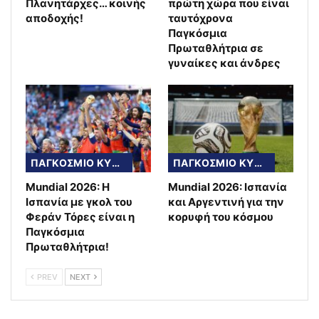
Πλανητάρχες… κοινής
πρώτη χώρα που είναι
αποδοχής!
ταυτόχρονα
Παγκόσμια
Πρωταθλήτρια σε
γυναίκες και άνδρες
ΠΑΓΚΟΣΜΙΟ ΚΥΠΕΛΛΟ
ΠΑΓΚΟΣΜΙΟ ΚΥΠΕΛΛΟ
Mundial 2026: Η
Mundial 2026: Ισπανία
Ισπανία με γκολ του
και Αργεντινή για την
Φεράν Τόρες είναι η
κορυφή του κόσμου
Παγκόσμια
Πρωταθλήτρια!
PREV
NEXT