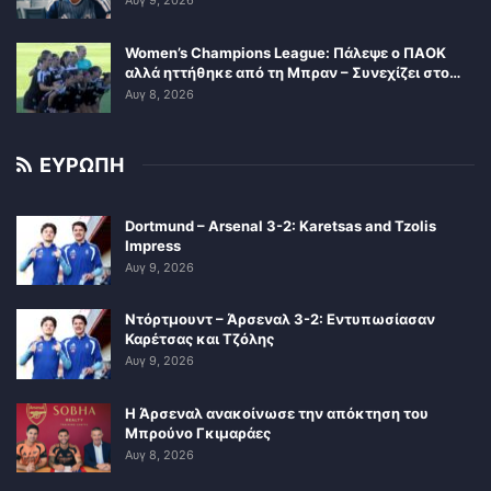
Αυγ 9, 2026
Women’s Champions League: Πάλεψε ο ΠΑΟΚ
αλλά ηττήθηκε από τη Μπραν – Συνεχίζει στο…
Αυγ 8, 2026
ΕΥΡΩΠΗ
Dortmund – Arsenal 3-2: Karetsas and Tzolis
Impress
Αυγ 9, 2026
Ντόρτμουντ – Άρσεναλ 3-2: Εντυπωσίασαν
Καρέτσας και Τζόλης
Αυγ 9, 2026
Η Άρσεναλ ανακοίνωσε την απόκτηση του
Μπρούνο Γκιμαράες
Αυγ 8, 2026