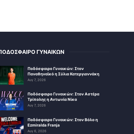
ΠΟΔΟΣΦΑΙΡΟ ΓΥΝΑΙΚΩΝ
Ποδόσφαιρο Γυναικών: Στον
Παναθηναϊκό η Σύλια Κατεργιαννάκη
Αυγ 7, 2026
Ποδόσφαιρο Γυναικών: Στον Αστέρα
Τρίπολης η Αντωνία Νίκα
Αυγ 7, 2026
Ποδόσφαιρο Γυναικών: Στον Βόλο η
Ezmiralda Franja
Αυγ 6, 2026