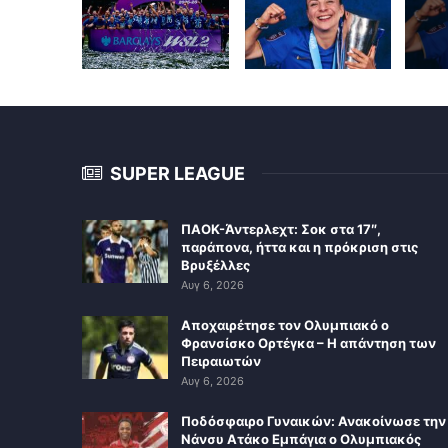
SUPER LEAGUE
ΠΑΟΚ-Άντερλεχτ: Σοκ στα 17″,
παράπονα, ήττα και η πρόκριση στις
Βρυξέλλες
Αυγ 6, 2026
Αποχαιρέτησε τον Ολυμπιακό ο
Φρανσίσκο Ορτέγκα – Η απάντηση των
Πειραιωτών
Αυγ 6, 2026
Ποδόσφαιρο Γυναικών: Ανακοίνωσε την
Νάνσυ Ατάκο Εμπάγια ο Ολυμπιακός