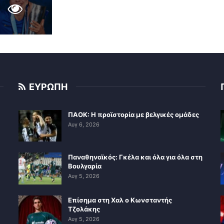
ΕΥΡΩΠΗ
ΠΑΟΚ: Η προϊστορία με βελγικές ομάδες
Αυγ 6, 2026
Παναθηναϊκός: Γκέλα και όλα για όλα στη
Βουλγαρία
Αυγ 5, 2026
Επίσημα στη Χαλ ο Κωνσταντής
Τζολάκης
Αυγ 5, 2026