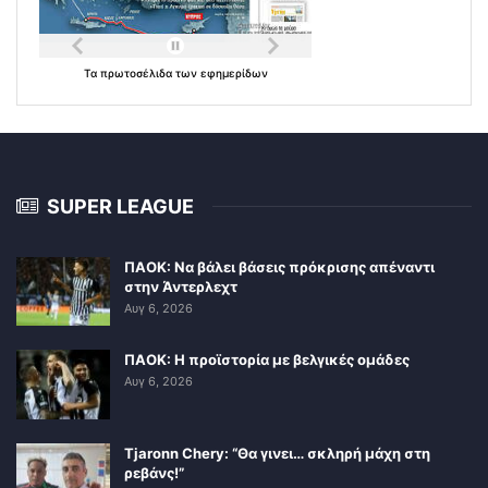
Τα
πρωτοσέλιδα
των
εφημερίδων
SUPER LEAGUE
ΠΑΟΚ: Να βάλει βάσεις πρόκρισης απέναντι
στην Άντερλεχτ
Αυγ 6, 2026
ΠΑΟΚ: Η προϊστορία με βελγικές ομάδες
Αυγ 6, 2026
Tjaronn Chery: “Θα γινει… σκληρή μάχη στη
ρεβάνς!”