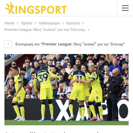
Home
Sports
ποδόσφαιρο
Ευρώπη
Premier League: Νίκη “ανάσα” για την Τότεναμ
Επιστροφή στο "Premier League: Νίκη “ανάσα” για την Τότεναμ"