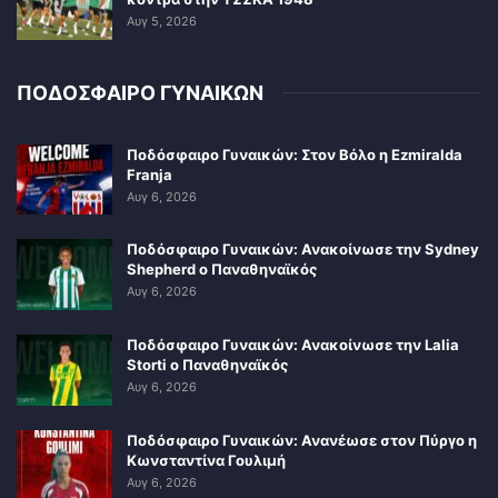
Αυγ 5, 2026
ΠΟΔΟΣΦΑΙΡΟ ΓΥΝΑΙΚΩΝ
Ποδόσφαιρο Γυναικών: Στον Βόλο η Ezmiralda
Franja
Αυγ 6, 2026
Ποδόσφαιρο Γυναικών: Ανακοίνωσε την Sydney
Shepherd ο Παναθηναϊκός
Αυγ 6, 2026
Ποδόσφαιρο Γυναικών: Ανακοίνωσε την Lalia
Storti ο Παναθηναϊκός
Αυγ 6, 2026
Ποδόσφαιρο Γυναικών: Ανανέωσε στον Πύργο η
Κωνσταντίνα Γουλιμή
Αυγ 6, 2026