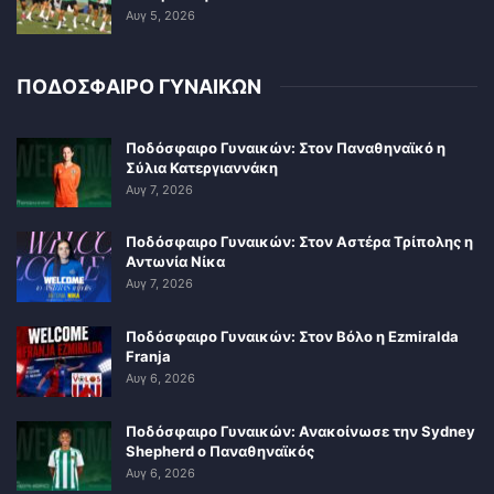
Αυγ 5, 2026
ΠΟΔΟΣΦΑΙΡΟ ΓΥΝΑΙΚΩΝ
Ποδόσφαιρο Γυναικών: Στον Παναθηναϊκό η
Σύλια Κατεργιαννάκη
Αυγ 7, 2026
Ποδόσφαιρο Γυναικών: Στον Αστέρα Τρίπολης η
Αντωνία Νίκα
Αυγ 7, 2026
Ποδόσφαιρο Γυναικών: Στον Βόλο η Ezmiralda
Franja
Αυγ 6, 2026
Ποδόσφαιρο Γυναικών: Ανακοίνωσε την Sydney
Shepherd ο Παναθηναϊκός
Αυγ 6, 2026