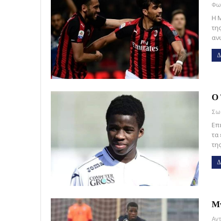
Η 
της
αν
Δ
Ο 
Επ
τα
τη
Δ
Μν