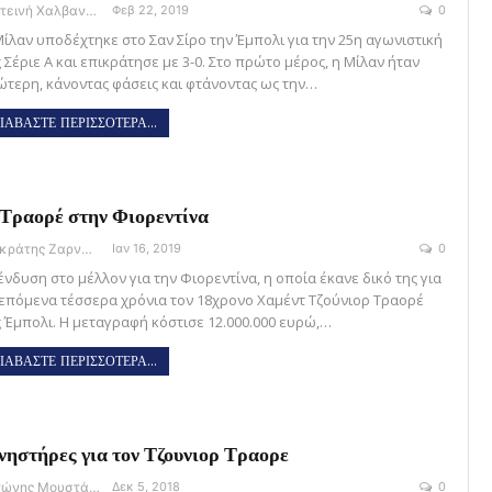
Φωτεινή Χαλβαντζή
Φεβ 22, 2019
0
Μίλαν υποδέχτηκε στο Σαν Σίρο την Έμπολι για την 25η αγωνιστική
 Σέριε Α και επικράτησε με 3-0. Στο πρώτο μέρος, η Μίλαν ήταν
ώτερη, κάνοντας φάσεις και φτάνοντας ως την…
ΙΑΒΑΣΤΕ ΠΕΡΙΣΣΟΤΕΡΑ...
Τραορέ στην Φιορεντίνα
Σωκράτης Ζαρναβέλης
Ιαν 16, 2019
0
ένδυση στο μέλλον για την Φιορεντίνα, η οποία έκανε δικό της για
 επόμενα τέσσερα χρόνια τον 18χρονο Χαμέντ Τζούνιορ Τραορέ
ς Έμπολι. H μεταγραφή κόστισε 12.000.000 ευρώ,…
ΙΑΒΑΣΤΕ ΠΕΡΙΣΣΟΤΕΡΑ...
ηστήρες για τον Τζουνιορ Τραορε
Αντώνης Μουστάκας
Δεκ 5, 2018
0