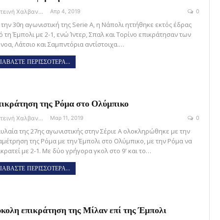
Φωτεινή Χαλβαντζή
Απρ 4, 2019
0
 την 30η αγωνιστική της Serie A, η Νάπολι ηττήθηκε εκτός έδρας
ό τη Έμπολι με 2-1, ενώ Ίντερ, Σπαλ και Τορίνο επικράτησαν των
ένοα, Λάτσιο και Σαμπντόρια αντίστοιχα.…
ΙΑΒΑΣΤΕ ΠΕΡΙΣΣΟΤΕΡΑ...
ικράτηση της Ρόμα στο Ολύμπικο
Φωτεινή Χαλβαντζή
Μαρ 11, 2019
0
αυλαία της 27ης αγωνιστικής στην Σέριε Α ολοκληρώθηκε με την
αμέτρηση της Ρόμα με την Έμπολι στο Ολύμπικο, με την Ρόμα να
κρατεί με 2-1. Με δύο γρήγορα γκολ στο 9' και το…
ΙΑΒΑΣΤΕ ΠΕΡΙΣΣΟΤΕΡΑ...
κολη επικράτηση της Μίλαν επί της Έμπολι