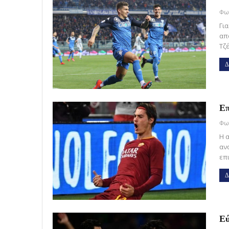
Για
απ
Τζ
Δ
Επ
Η 
αν
επι
Δ
Εύ