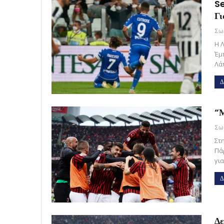
Se
Γι
Η 
Έμ
Λά
Δ
“Μ
Στη
Πά
γι
Δ
Δε