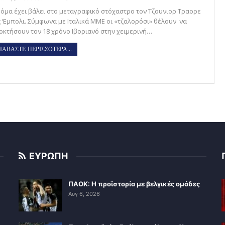
Ρόμα έχει βάλει στο μεταγραφικό στόχαστρο τον Τζουνιορ Τραορε
ς ‘Εμπολι. Σύμφωνα με Ιταλικά ΜΜΕ οι «τζαλορόσι» θέλουν να
οκτήσουν τον 18 χρόνο Ιβοριανό στην χειμερινή…
ΙΑΒΑΣΤΕ ΠΕΡΙΣΣΟΤΕΡΑ...
ΕΥΡΩΠΗ
ΠΑΟΚ: Η προϊστορία με βελγικές ομάδες
Αυγ 6, 2026