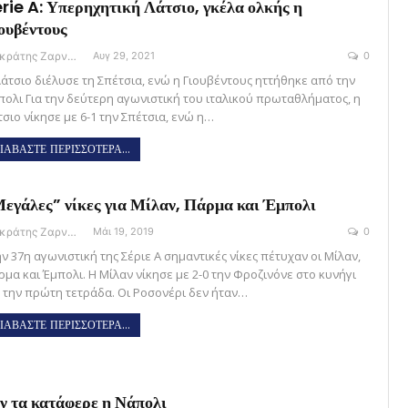
rie A: Υπερηχητική Λάτσιο, γκέλα ολκής η
ουβέντους
Σωκράτης Ζαρναβέλης
Αυγ 29, 2021
0
Λάτσιο διέλυσε τη Σπέτσια, ενώ η Γιουβέντους ηττήθηκε από την
πολι Για την δεύτερη αγωνιστική του ιταλικού πρωταθλήματος, η
τσιο νίκησε με 6-1 την Σπέτσια, ενώ η…
ΙΑΒΑΣΤΕ ΠΕΡΙΣΣΟΤΕΡΑ...
εγάλες” νίκες για Μίλαν, Πάρμα και Έμπολι
Σωκράτης Ζαρναβέλης
Μάι 19, 2019
0
ν 37η αγωνιστική της Σέριε Α σημαντικές νίκες πέτυχαν οι Μίλαν,
ρμα και Έμπολι. Η Μίλαν νίκησε με 2-0 την Φροζινόνε στο κυνήγι
α την πρώτη τετράδα. Οι Ροσονέρι δεν ήταν…
ΙΑΒΑΣΤΕ ΠΕΡΙΣΣΟΤΕΡΑ...
ν τα κατάφερε η Νάπολι