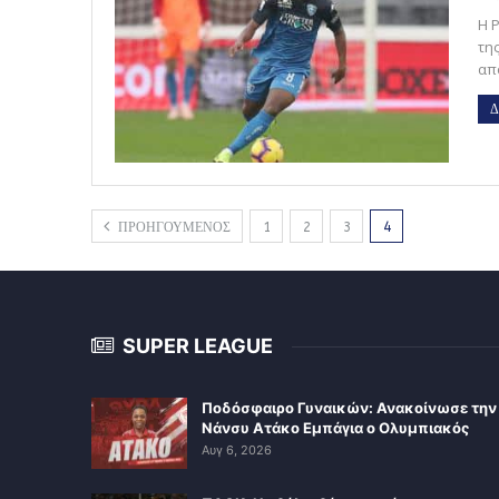
Η 
τη
απ
Δ
ΠΡΟΗΓΟΥΜΕΝΟΣ
1
2
3
4
SUPER LEAGUE
Ποδόσφαιρο Γυναικών: Ανακοίνωσε την
Νάνσυ Ατάκο Εμπάγια ο Ολυμπιακός
Αυγ 6, 2026