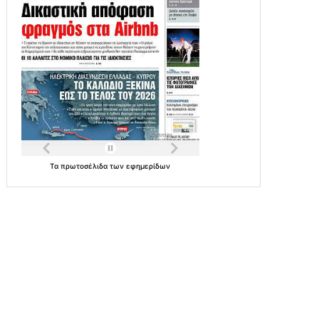
Τα
πρωτοσέλιδα
των
εφημερίδων