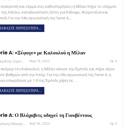
 ανατροπή και τέρμα στις καθυστερήσεις η Μίλαν πήρε το ντέρμπι
 της Λάτσιο, καταδικαστικές ήττες για Κάλιαρι, Φιορεντίνα και
ολι Για την 34η αγωνιστική της Serie A,…
ΙΑΒΑΣΤΕ ΠΕΡΙΣΣΟΤΕΡΑ...
rie A: «Ξέφυγε» με Καλουλού η Μίλαν
Σωκράτης Ζαρναβέλης
Μαρ 13, 2022
0
 σκόρερ τον Καλουλού, η Μίλαν νίκησε την Έμπολι και πήρε αέρα
τε βαθμών από την Ίντερ. Για την 29η αγωνιστική της Serie A, η
λαν επικράτησε με 1-0 της Έμπολι χάρη σε…
ΙΑΒΑΣΤΕ ΠΕΡΙΣΣΟΤΕΡΑ...
rie A: Ο Βλάχοβιτς οδηγεί τη Γιουβέντους
Δημήτρης Μαγγανάρης
Φεβ 26, 2022
0