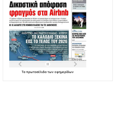
Τα
πρωτοσέλιδα
των
εφημερίδων