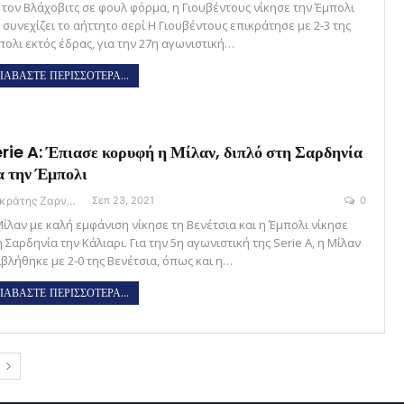
 τον Βλάχοβιτς σε φουλ φόρμα, η Γιουβέντους νίκησε την Έμπολι
 συνεχίζει το αήττητο σερί Η Γιουβέντους επικράτησε με 2-3 της
πολι εκτός έδρας, για την 27η αγωνιστική…
ΙΑΒΑΣΤΕ ΠΕΡΙΣΣΟΤΕΡΑ...
rie A: Έπιασε κορυφή η Μίλαν, διπλό στη Σαρδηνία
α την Έμπολι
Σωκράτης Ζαρναβέλης
Σεπ 23, 2021
0
Μίλαν με καλή εμφάνιση νίκησε τη Βενέτσια και η Έμπολι νίκησε
 Σαρδηνία την Κάλιαρι. Για την 5η αγωνιστική της Serie A, η Μίλαν
ιβλήθηκε με 2-0 της Βενέτσια, όπως και η…
ΙΑΒΑΣΤΕ ΠΕΡΙΣΣΟΤΕΡΑ...
Σ