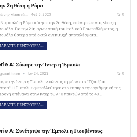
ην 2η θέση η Ρόμα
Αντώνης Μουστάκας
Φεβ 5, 2023
0
 Ντιμπαλά η Ρόμα πάτησε την 2η θέση, επέστρεψε στις νίκες η
σουόλο. Για την 21η αγωνιστική του Ιταλικού Πρωταθλήματος, η
σουόλο ύστερα από οκτώ ανεπιτυχή αποτελέσματα…
ΙΑΒΑΣΤΕ ΠΕΡΙΣΣΟΤΕΡΑ...
rie A: Σόκαρε την Ίντερ η Έμπολι
gsport team
Ιαν 24, 2023
0
καρε την Ίντερ η Έμπολι, νικώντας τη μέσα στο "Τζουζέπε
άτσα". Η Έμπολι εκμεταλλεύτηκε στο έπακρο την αριθμητική της
εροχή απέναντι στην Ίντερ των 10 παικτών από το 40΄…
ΙΑΒΑΣΤΕ ΠΕΡΙΣΣΟΤΕΡΑ...
rie A: Συνέτριψε την Έμπολι η Γιουβέντους