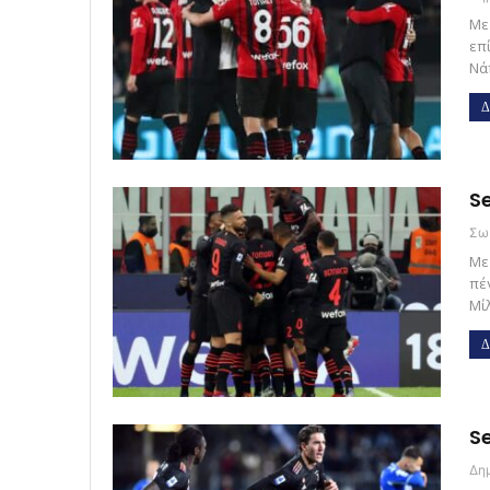
Με
επί
Νάπ
Δ
Se
Με
πέν
Μί
Δ
Se