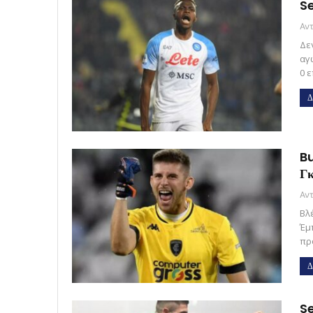
Se
Δε
αγ
0 ε
Δ
Bu
Γκ
Βλ
Έμ
πρ
Δ
Se