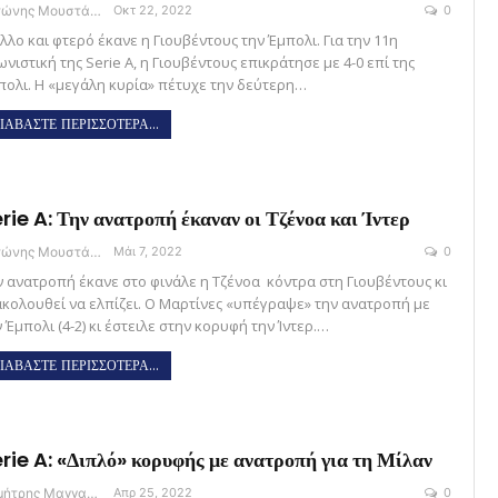
Αντώνης Μουστάκας
Οκτ 22, 2022
0
λλο και φτερό έκανε η Γιουβέντους την Έμπολι. Για την 11η
νιστική της Serie A, η Γιουβέντους επικράτησε με 4-0 επί της
πολι. Η «μεγάλη κυρία» πέτυχε την δεύτερη…
ΙΑΒΑΣΤΕ ΠΕΡΙΣΣΟΤΕΡΑ...
rie A: Την ανατροπή έκαναν οι Τζένοα και Ίντερ
Αντώνης Μουστάκας
Μάι 7, 2022
0
ν ανατροπή έκανε στο φινάλε η Τζένοα κόντρα στη Γιουβέντους κι
ακολουθεί να ελπίζει. Ο Μαρτίνες «υπέγραψε» την ανατροπή με
 Έμπολι (4-2) κι έστειλε στην κορυφή την Ίντερ.…
ΙΑΒΑΣΤΕ ΠΕΡΙΣΣΟΤΕΡΑ...
rie A: «Διπλό» κορυφής με ανατροπή για τη Μίλαν
Δημήτρης Μαγγανάρης
Απρ 25, 2022
0