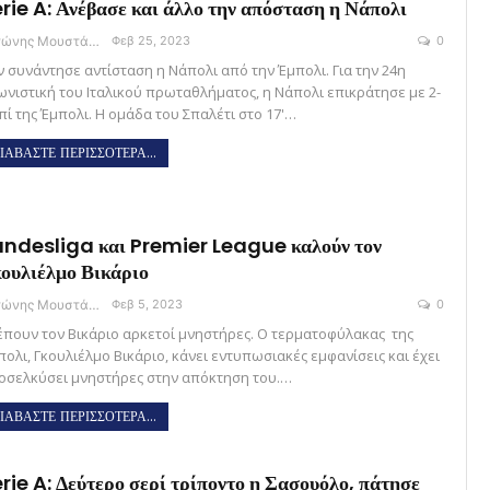
rie A: Ανέβασε και άλλο την απόσταση η Νάπολι
Αντώνης Μουστάκας
Φεβ 25, 2023
0
ν συνάντησε αντίσταση η Νάπολι από την Έμπολι. Για την 24η
ωνιστική του Ιταλικού πρωταθλήματος, η Νάπολι επικράτησε με 2-
πί της Έμπολι. Η ομάδα του Σπαλέτι στο 17'…
ΙΑΒΑΣΤΕ ΠΕΡΙΣΣΟΤΕΡΑ...
ndesliga και Premier League καλούν τον
ουλιέλμο Βικάριο
Αντώνης Μουστάκας
Φεβ 5, 2023
0
έπουν τον Βικάριο αρκετοί μνηστήρες. Ο τερματοφύλακας της
πολι, Γκουλιέλμο Βικάριο, κάνει εντυπωσιακές εμφανίσεις και έχει
οσελκύσει μνηστήρες στην απόκτηση του.…
ΙΑΒΑΣΤΕ ΠΕΡΙΣΣΟΤΕΡΑ...
rie A: Δεύτερο σερί τρίποντο η Σασουόλο, πάτησε