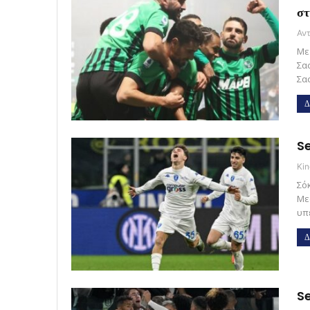
στ
Με
Σα
Σα
Δ
Se
Kin
Σό
Με
υπ
Δ
Se