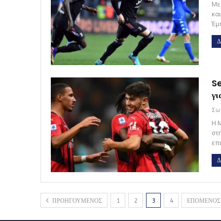
Με
και
Έμ
Δ
Se
γι
Η 
στη
επ
Δ
ΠΡΟΗΓΟΥΜΕΝΟΣ
1
2
3
4
ΕΠΟΜΕΝΟ