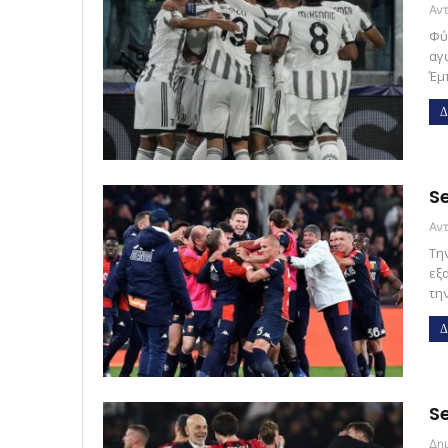
Φύ
αγω
Έμ
Δ
Se
Τη
εξ
την
Δ
Se