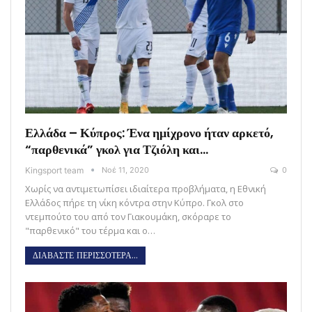
Ελλάδα – Κύπρος: Ένα ημίχρονο ήταν αρκετό,
“παρθενικά” γκολ για Τζιόλη και…
Kingsport team
Νοέ 11, 2020
0
Χωρίς να αντιμετωπίσει ιδιαίτερα προβλήματα, η Εθνική
Ελλάδος πήρε τη νίκη κόντρα στην Κύπρο. Γκολ στο
ντεμπούτο του από τον Γιακουμάκη, σκόραρε το
"παρθενικό" του τέρμα και ο…
ΔΙΑΒΑΣΤΕ ΠΕΡΙΣΣΟΤΕΡΑ...