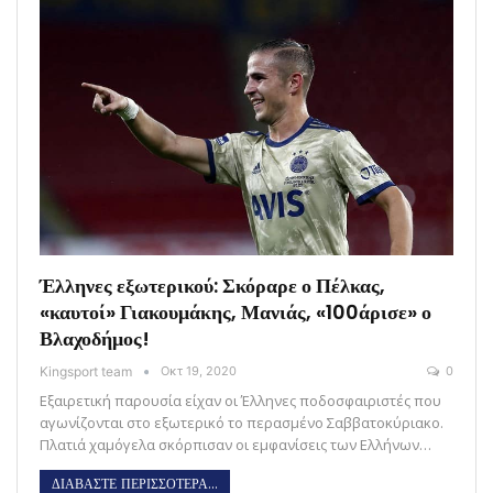
Έλληνες εξωτερικού: Σκόραρε ο Πέλκας,
«καυτοί» Γιακουμάκης, Μανιάς, «100άρισε» ο
Βλαχοδήμος!
Kingsport team
Οκτ 19, 2020
0
Εξαιρετική παρουσία είχαν οι Έλληνες ποδοσφαιριστές που
αγωνίζονται στο εξωτερικό το περασμένο Σαββατοκύριακο.
Πλατιά χαμόγελα σκόρπισαν οι εμφανίσεις των Ελλήνων…
ΔΙΑΒΑΣΤΕ ΠΕΡΙΣΣΟΤΕΡΑ...