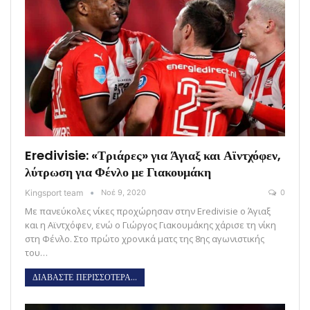
Eredivisie: «Τριάρες» για Άγιαξ και Αϊντχόφεν,
λύτρωση για Φένλο με Γιακουμάκη
Kingsport team
Νοέ 9, 2020
0
Με πανεύκολες νίκες προχώρησαν στην Eredivisie ο Άγιαξ
και η Αϊντχόφεν, ενώ ο Γιώργος Γιακουμάκης χάρισε τη νίκη
στη Φένλο. Στο πρώτο χρονικά ματς της 8ης αγωνιστικής
του…
ΔΙΑΒΑΣΤΕ ΠΕΡΙΣΣΟΤΕΡΑ...