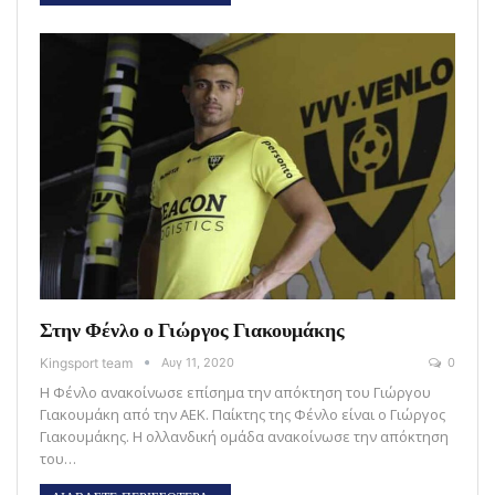
Στην Φένλο ο Γιώργος Γιακουμάκης
Kingsport team
Αυγ 11, 2020
0
Η Φένλο ανακοίνωσε επίσημα την απόκτηση του Γιώργου
Γιακουμάκη από την ΑΕΚ. Παίκτης της Φένλο είναι ο Γιώργος
Γιακουμάκης. Η ολλανδική ομάδα ανακοίνωσε την απόκτηση
του…