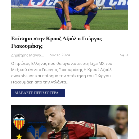
Επίσημα στην Κρουζ Αζούλ ο Γιώργος
Γιακουμάκης
Δημήτρης Μαγγανάρης
Ιούν 17, 2024
0
Ο πρώτος Έλληνας που θα αγωνιστεί στη Liga MX του
Μεξικού έγινε ο Γιώργος Γιακουμάκης Η Κρουζ Αζούλ
ανακοίνωσε και επίσημα την απόκτηση του Γιώργου
Γιακουμάκη από την Ατλάντα…
ΔΙΑΒΑΣΤΕ ΠΕΡΙΣΣΟΤΕΡΑ...