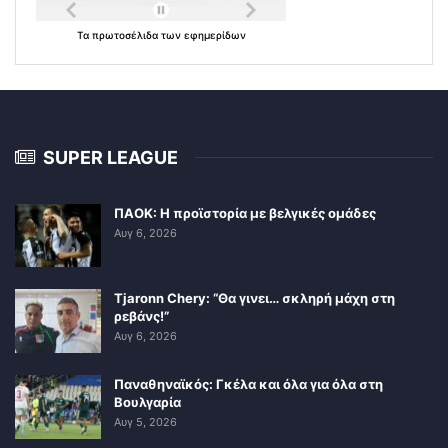
Τα
πρωτοσέλιδα
των
εφημερίδων
SUPER LEAGUE
ΠΑΟΚ: Η προϊστορία με βελγικές ομάδες
Αυγ 6, 2026
Tjaronn Chery: “Θα γινει… σκληρή μάχη στη
ρεβάνς!”
Αυγ 6, 2026
Παναθηναϊκός: Γκέλα και όλα για όλα στη
Βουλγαρία
Αυγ 5, 2026