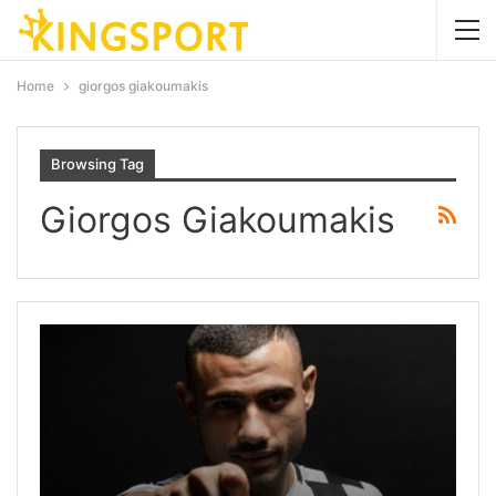
Home
giorgos giakoumakis
Browsing Tag
Giorgos Giakoumakis