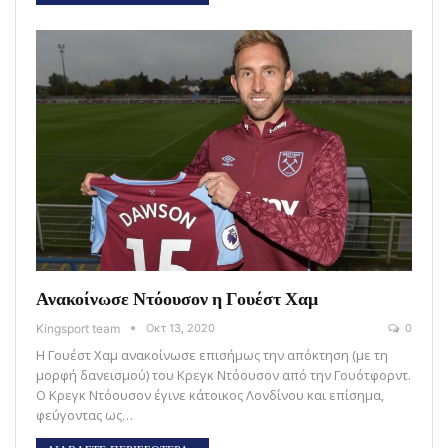
Ανακοίνωσε Ντόουσον η Γουέστ Χαμ
Kingsport team
Οκτ 13, 2020
0
Η Γουέστ Χαμ ανακοίνωσε επισήμως την απόκτηση (με τη
μορφή δανεισμού) του Κρεγκ Ντόουσον από την Γουότφορντ.
Ο Κρεγκ Ντόουσον έγινε κάτοικος Λονδίνου και επίσημα,
φεύγοντας ως…