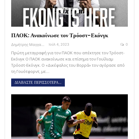
ΠΑΟΚ: Ανακοίνωσε τον Τρόοστ-Εκόνγκ
Δημήτρης Μαγγανάρης
Ιούλ 4, 2023
0
Πρώτη μεταγραφή για τον ΠΑΟΚ που απέκτησε τον Τρόοστ-
Εκόνγκ Ο ΠΑΟΚ ανακοίνωσε και επίσημα τον Γουίλιαμ
Τρόοστ-Εκόνγκ. Ο «Δικέφαλος του Βορρά» τον αγόρασε από
τη Γουότφορντ, με…
ΔΙΑΒΑΣΤΕ ΠΕΡΙΣΣΟΤΕΡΑ...