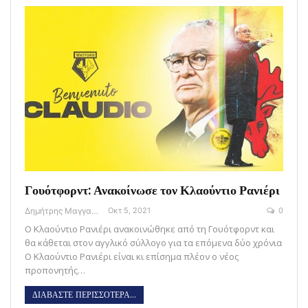
Γουότφορντ: Ανακοίνωσε τον Κλαούντιο Ρανιέρι
Δημήτρης Μαγγανάρης
Οκτ 5, 2021
0
Ο Κλαούντιο Ρανιέρι ανακοινώθηκε από τη Γουότφορντ και
θα κάθεται στον αγγλικό σύλλογο για τα επόμενα δύο χρόνια
Ο Κλαούντιο Ρανιέρι είναι κι επίσημα πλέον ο νέος
προπονητής…
ΔΙΑΒΑΣΤΕ ΠΕΡΙΣΣΟΤΕΡΑ...