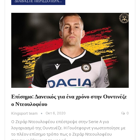
ΔΙΑΒΑΣΤΕ ΠΕΡΙΣΣΟΤΕΡΑ...
Επίσημο: Δανεικός για ένα χρόνο στην Ουντινέζε
ο Ντεουλοφέου
Kingsport team
Οκτ 6, 2020
0
Ο Ζεράρ Ντεουλοφέου επέστρεψε στην Serie A για
λογαριασμό της Ουντινέζε. Η Γουότφορντ γνωστοποίησε με
το πλέον επίσημο τρόπο πως ο Ζεράρ Ντεουλοφέου