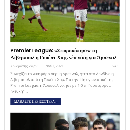
Premier League: «Σφυροκόπησε» τη
Λίβερπουλ η Γουέστ Χαμ, νέα νίκη για Άρσεναλ
Σωκράτης Ζαρναβέλης
Νοέ 7, 2021
0
Συνεχίζει το νικηφόρο σερί η Άρσεναλ, ήττα στο Λονδίνο η
Λίβερπουλ από τη Γουέστ Χαμ. Για την 11η αγωνιστική της
Premier League, η Άρσεναλ νίκησε με 1-0 τη Γουότφορντ,
"λευκή"…
ΔΙΑΒΑΣΤΕ ΠΕΡΙΣΣΟΤΕΡΑ...