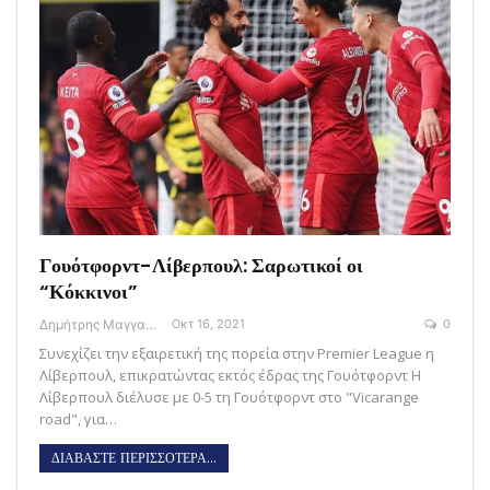
Γουότφορντ-Λίβερπουλ: Σαρωτικοί οι
“Κόκκινοι”
Δημήτρης Μαγγανάρης
Οκτ 16, 2021
0
Συνεχίζει την εξαιρετική της πορεία στην Premier League η
Λίβερπουλ, επικρατώντας εκτός έδρας της Γουότφορντ Η
Λίβερπουλ διέλυσε με 0-5 τη Γουότφορντ στο "Vicarange
road", για…
ΔΙΑΒΑΣΤΕ ΠΕΡΙΣΣΟΤΕΡΑ...