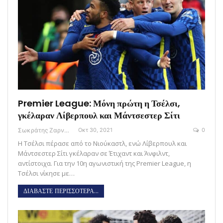
Premier League: Μόνη πρώτη η Τσέλσι,
γκέλαραν Λίβερπουλ και Μάντσεστερ Σίτι
Σωκράτης Ζαρναβέλης
Οκτ 30, 2021
0
Η Τσέλσι πέρασε από το Νιούκαστλ, ενώ Λίβερπουλ και
Μάντσεστερ Σίτι γκέλαραν σε Έτιχαντ και Άνφιλντ,
αντίστοιχα. Για την 10η αγωνιστική της Premier League, η
Τσέλσι νίκησε με…
ΔΙΑΒΑΣΤΕ ΠΕΡΙΣΣΟΤΕΡΑ...