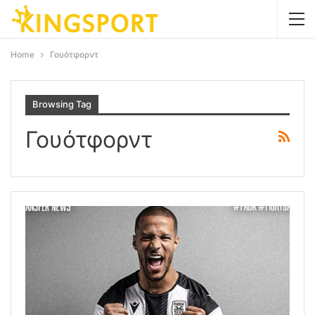
Home
Γουότφορντ
Browsing Tag
Γουότφορντ