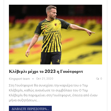
Κλέβερλι μέχρι το 2023 η Γουότφορντ
Kingsport team
Οκτ 21, 2020
0
Στη Γουότφορντ θα συνεχίσει την καριέρα του ο Τομ
Κλέβερλι, καθώς ανανέωσε το συμβόλαιο του Ο Τομ
Κλέβερλι θα παραμείνει στη Γουότφορντ, έπειτα από έναν
μήνα συζητήσεων,…
ΔΙΑΒΑΣΤΕ ΠΕΡΙΣΣΟΤΕΡΑ...