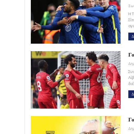
Η 
Σίτ
αγ
Δ
Γο
Συν
Λί
δι
Δ
Γο