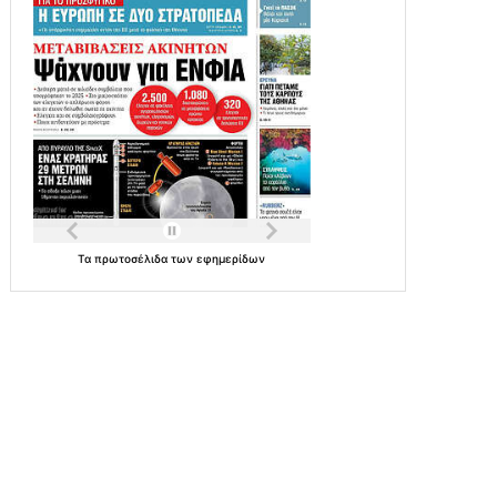
Τα
πρωτοσέλιδα
των
εφημερίδων