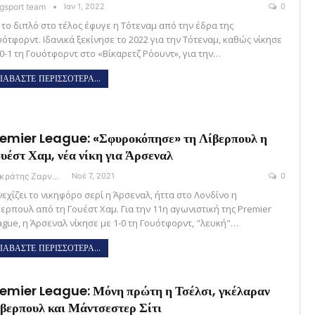
gsport team
Ιαν 1, 2022
0
 το διπλό στο τέλος έφυγε η Τότεναμ από την έδρα της
υότφορντ. Ιδανικά ξεκίνησε το 2022 για την Τότεναμ, καθώς νίκησε
 0-1 τη Γουότφορντ στο «Βίκαρετζ Ρόουντ», για την…
ΙΑΒΑΣΤΕ ΠΕΡΙΣΣΟΤΕΡΑ...
emier League: «Σφυροκόπησε» τη Λίβερπουλ η
υέστ Χαμ, νέα νίκη για Άρσεναλ
Σωκράτης Ζαρναβέλης
Νοέ 7, 2021
0
νεχίζει το νικηφόρο σερί η Άρσεναλ, ήττα στο Λονδίνο η
βερπουλ από τη Γουέστ Χαμ. Για την 11η αγωνιστική της Premier
ague, η Άρσεναλ νίκησε με 1-0 τη Γουότφορντ, "λευκή"…
ΙΑΒΑΣΤΕ ΠΕΡΙΣΣΟΤΕΡΑ...
emier League: Μόνη πρώτη η Τσέλσι, γκέλαραν
βερπουλ και Μάντσεστερ Σίτι