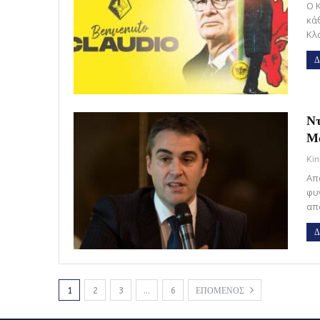
Ο 
κά
Κλ
Δ
Ντ
Μ
Kin
Απ
φυ
απ
Δ
1
2
3
…
6
ΕΠΟΜΕΝΟΣ