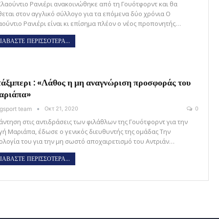
Κλαούντιο Ρανιέρι ανακοινώθηκε από τη Γουότφορντ και θα
θεται στον αγγλικό σύλλογο για τα επόμενα δύο χρόνια Ο
αούντιο Ρανιέρι είναι κι επίσημα πλέον ο νέος προπονητής…
ΙΑΒΑΣΤΕ ΠΕΡΙΣΣΟΤΕΡΑ...
άξμπερι : «Λάθος η μη αναγνώριση προσφοράς του
αριάπα»
gsport team
Οκτ 21, 2020
0
άντηση στις αντιδράσεις των φιλάθλων της Γουότφορντ για την
γή Μαριάπα, έδωσε ο γενικός διευθυντής της ομάδας Την
ολογία του για την μη σωστό αποχαιρετισμό του Αντριάν…
ΙΑΒΑΣΤΕ ΠΕΡΙΣΣΟΤΕΡΑ...