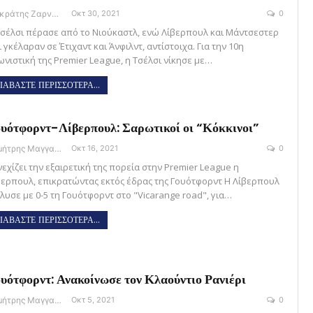
Σωκράτης Ζαρναβέλης
Οκτ 30, 2021
0
Τσέλσι πέρασε από το Νιούκαστλ, ενώ Λίβερπουλ και Μάντσεστερ
ι γκέλαραν σε Έτιχαντ και Άνφιλντ, αντίστοιχα. Για την 10η
ωνιστική της Premier League, η Τσέλσι νίκησε με…
ΙΑΒΑΣΤΕ ΠΕΡΙΣΣΟΤΕΡΑ...
υότφορντ-Λίβερπουλ: Σαρωτικοί οι “Κόκκινοι”
Δημήτρης Μαγγανάρης
Οκτ 16, 2021
0
εχίζει την εξαιρετική της πορεία στην Premier League η
βερπουλ, επικρατώντας εκτός έδρας της Γουότφορντ Η Λίβερπουλ
έλυσε με 0-5 τη Γουότφορντ στο "Vicarange road", για…
ΙΑΒΑΣΤΕ ΠΕΡΙΣΣΟΤΕΡΑ...
υότφορντ: Ανακοίνωσε τον Κλαούντιο Ρανιέρι
Δημήτρης Μαγγανάρης
Οκτ 5, 2021
0