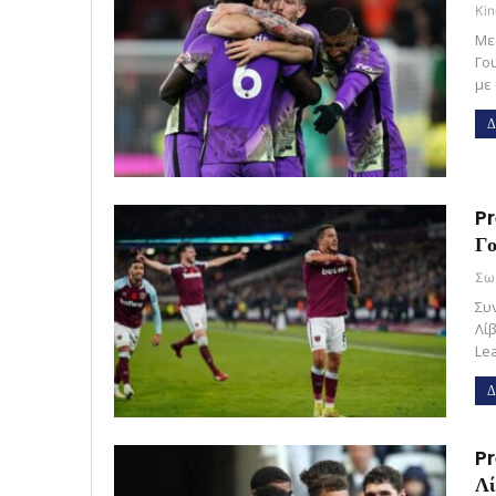
Kin
Με
Γο
με
Δ
Pr
Γο
Συ
Λί
Le
Δ
Pr
Λί