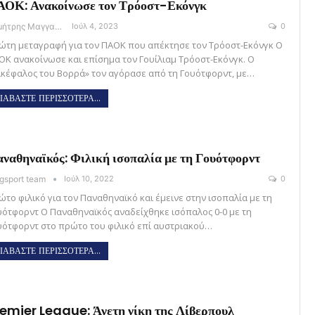
ΟΚ: Ανακοίνωσε τον Τρόοστ-Εκόνγκ
Δημήτρης Μαγγανάρης
Ιούλ 4, 2023
0
ώτη μεταγραφή για τον ΠΑΟΚ που απέκτησε τον Τρόοστ-Εκόνγκ Ο
ΟΚ ανακοίνωσε και επίσημα τον Γουίλιαμ Τρόοστ-Εκόνγκ. Ο
ικέφαλος του Βορρά» τον αγόρασε από τη Γουότφορντ, με…
ΙΑΒΑΣΤΕ ΠΕΡΙΣΣΟΤΕΡΑ...
ναθηναϊκός: Φιλική ισοπαλία με τη Γουότφορντ
gsport team
Ιούλ 10, 2022
0
ώτο φιλικό για τον Παναθηναϊκό και έμεινε στην ισοπαλία με τη
υότφορντ Ο Παναθηναϊκός αναδείχθηκε ισόπαλος 0-0 με τη
υότφορντ στο πρώτο του φιλικό επί αυστριακού…
ΙΑΒΑΣΤΕ ΠΕΡΙΣΣΟΤΕΡΑ...
emier League: Άνετη νίκη της Λίβερπουλ