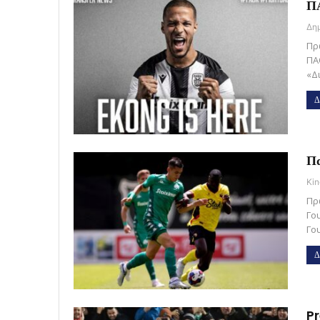
ΠΑ
Πρ
ΠΑ
«Δ
Δ
Πα
Kin
Πρ
Γο
Γο
Δ
Pr