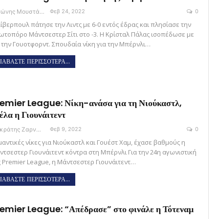
Αντώνης Μουστάκας
Φεβ 24, 2022
0
Λίβερπουλ πάτησε την Λιντς με 6-0 εντός έδρας και πλησίασε την
ωτοπόρο Μάντσεστερ Σίτι στο -3. Η Κρίσταλ Πάλας ισοπέδωσε με
4 την Γουοτφορντ. Σπουδαία νίκη για την Μπέρνλι…
ΙΑΒΑΣΤΕ ΠΕΡΙΣΣΟΤΕΡΑ...
emier League: Νίκη-ανάσα για τη Νιούκαστλ,
έλα η Γιουνάιτεντ
Σωκράτης Ζαρναβέλης
Φεβ 9, 2022
0
μαντικές νίκες για Νιούκαστλ και Γουέστ Χαμ, έχασε βαθμούς η
ντσεστερ Γιουνάιτεντ κόντρα στη Μπέρνλι Για την 24η αγωνιστική
ς Premier League, η Μάντσεστερ Γιουνάιτεντ…
ΙΑΒΑΣΤΕ ΠΕΡΙΣΣΟΤΕΡΑ...
emier League: “Απέδρασε” στο φινάλε η Τότεναμ