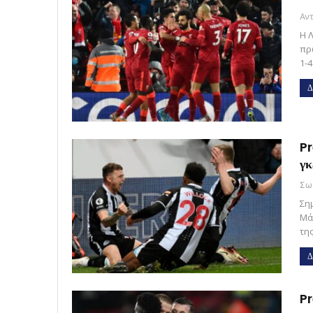
Η 
πρ
1-
Δ
Pr
γκ
Ση
Μά
τη
Δ
Pr