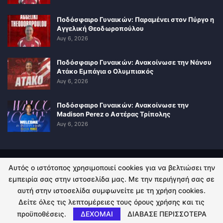
Ποδόσφαιρο Γυναικών: Παραμένει στον Πύργο η
Αγγελική Θεοδωροπούλου
Αυγ 6, 2026
Ποδόσφαιρο Γυναικών: Ανακοίνωσε την Νάνσυ
Ατάκο Εμπάγια ο Ολυμπιακός
Αυγ 6, 2026
Ποδόσφαιρο Γυναικών: Ανακοίνωσε την
Madison Perez ο Αστέρας Τρίπολης
Αυγ 6, 2026
Αυτός ο ιστότοπος χρησιμοποιεί cookies για να βελτιώσει την
ΠΟΛΙΤΙΚΗ ΑΠΟΡΡΗΤΟΥ
ΕΠΙΚΟΙΝΩΝΙΑ
εμπειρία σας στην ιστοσελίδα μας. Με την περιήγησή σας σε
αυτή στην ιστοσελίδα συμφωνείτε με τη χρήση cookies.
© 2026 - Kingsport.gr. All Rights Reserved.
Δείτε όλες τις λεπτομέρειες τους όρους χρήσης και τις
προϋποθέσεις.
ΔΕΧΟΜΑΙ
ΔΙΑΒΑΣΕ ΠΕΡΙΣΣΟΤΕΡΑ