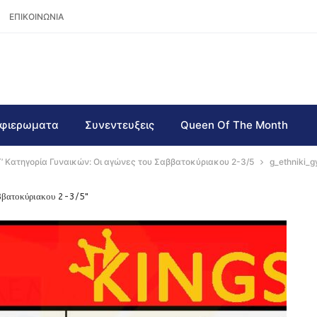
ΕΠΙΚΟΙΝΩΝΙΑ
φιερωματα
Συνεντευξεις
Queen Of The Month
Γ’ Κατηγορία Γυναικών: Οι αγώνες του Σαββατοκύριακου 2-3/5
g_ethniki_
αββατοκύριακου 2-3/5"