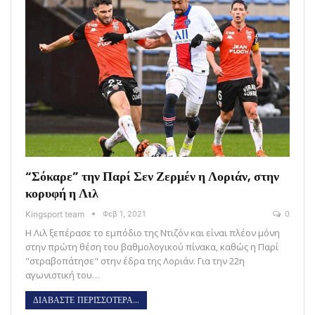
“Σόκαρε” την Παρί Σεν Ζερμέν η Λοριάν, στην
κορυφή η Λιλ
Kingsport team
Φεβ 1, 2021
0
Η Λιλ ξεπέρασε το εμπόδιο της Ντιζόν και είναι πλέον μόνη
στην πρώτη θέση του βαθμολογικού πίνακα, καθώς η Παρί
"στραβοπάτησε" στην έδρα της Λοριάν. Για την 22η
αγωνιστική του…
ΔΙΑΒΑΣΤΕ ΠΕΡΙΣΣΟΤΕΡΑ...