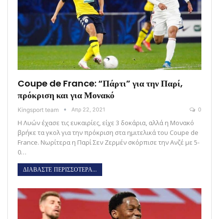
Coupe de France: “Πάρτι” για την Παρί,
πρόκριση και για Μονακό
Kingsport team
Απρ 22, 2021
0
Η Λυών έχασε τις ευκαιρίες, είχε 3 δοκάρια, αλλά η Μονακό
βρήκε τα γκολ για την πρόκριση στα ημιτελικά του Coupe de
France. Νωρίτερα η Παρί Σεν Ζερμέν σκόρπισε την Ανζέ με 5-
0…
ΔΙΑΒΑΣΤΕ ΠΕΡΙΣΣΟΤΕΡΑ...