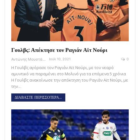
Γουλβς: Απέκτησε τον Ραγιάν Αϊτ Νούρι
Αντώνης Μουστάκας
Ιούλ 10, 2021
0
Η Γουλβς αγόρασε τον Ραγιάν Αϊτ Νούρι, με τον νεαρό
αμυντικό να παραμένει στο Μολινό για τα επόμενα 5 χρόνια
Η Γουλβς ανακοίνωσε την απόκτηση του Ραγιάν Αϊτ Νούρι, με
την…
ΔΙΑΒΑΣΤΕ ΠΕΡΙΣΣΟΤΕΡΑ...