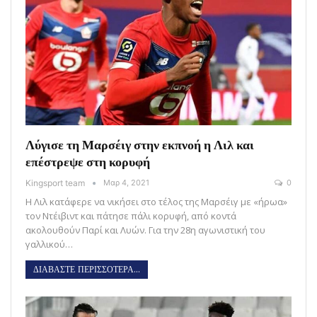
Λύγισε τη Μαρσέιγ στην εκπνοή η Λιλ και
επέστρεψε στη κορυφή
Kingsport team
Μαρ 4, 2021
0
Η Λιλ κατάφερε να νικήσει στο τέλος της Μαρσέιγ με «ήρωα»
τον Ντέιβιντ και πάτησε πάλι κορυφή, από κοντά
ακολουθούν Παρί και Λυών. Για την 28η αγωνιστική του
γαλλικού…
ΔΙΑΒΑΣΤΕ ΠΕΡΙΣΣΟΤΕΡΑ...