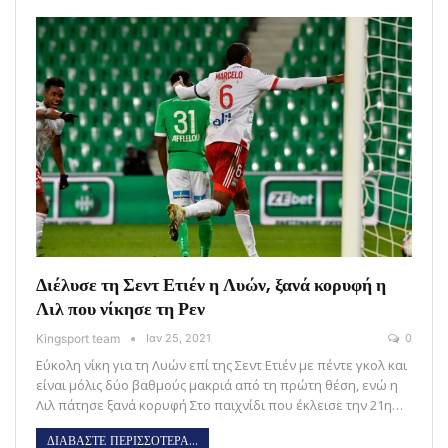
Διέλυσε τη Σεντ Ετιέν η Λυών, ξανά κορυφή η
Λιλ που νίκησε τη Ρεν
Kingsport team
Ιαν 25, 2021
0
Εύκολη νίκη για τη Λυών επί της Σεντ Ετιέν με πέντε γκολ και
είναι μόλις δύο βαθμούς μακριά από τη πρώτη θέση, ενώ η
Λιλ πάτησε ξανά κορυφή Στο παιχνίδι που έκλεισε την 21η…
ΔΙΑΒΑΣΤΕ ΠΕΡΙΣΣΟΤΕΡΑ...