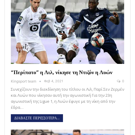
“Περίπατο” η Λιλ, νίκησε τη Ντιζόν η Λυών
Kingsport team
Φεβ 4, 2021
0
Συνεχίζουν την διεκδίκηση του τίτλου οι Λιλ, Παρί Σεν Ζερμέν
και Λυών που νίκησαν αυτή την αγωνιστική Για την 23η
αγωνιστική της Ligue 1, η Λυών έφυγε με τη νίκη από την
έδρα…
ΔΙΑΒΑΣΤΕ ΠΕΡΙΣΣΟΤΕΡΑ...