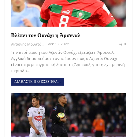
Βλέπει τον Ουνάχι η Άρσεναλ
Αντώνης Μουστάκας
Δεκ 16, 2022
0
Την περίπτωση του Αζεντίν Ουνάχι εξετάζει η Άρσεναλ.
Αγγλικά δημοσιεύματα αναφέρουν πως ο Αζεντίν Ουνάχι
είναι στην μεταγραφική λίστα της Άρσεναλ, για την χειμερινή
περίοδο…
ΔΙΑΒΑΣΤΕ ΠΕΡΙΣΣΟΤΕΡΑ...