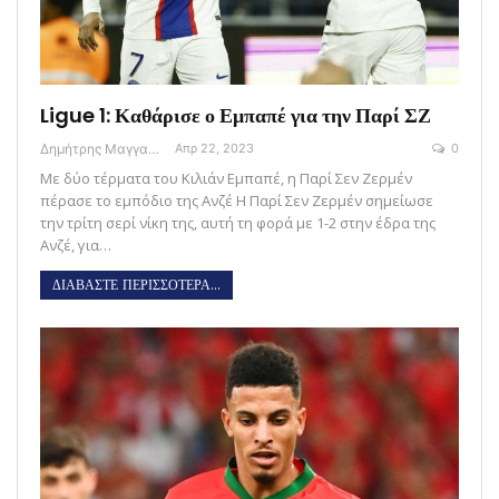
Ligue 1: Καθάρισε ο Εμπαπέ για την Παρί ΣΖ
Δημήτρης Μαγγανάρης
Απρ 22, 2023
0
Με δύο τέρματα του Κιλιάν Εμπαπέ, η Παρί Σεν Ζερμέν
πέρασε το εμπόδιο της Ανζέ Η Παρί Σεν Ζερμέν σημείωσε
την τρίτη σερί νίκη της, αυτή τη φορά με 1-2 στην έδρα της
Ανζέ, για…
ΔΙΑΒΑΣΤΕ ΠΕΡΙΣΣΟΤΕΡΑ...