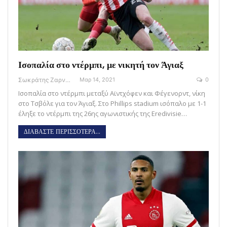
Ισοπαλία στο ντέρμπι, με νικητή τον Άγιαξ
Σωκράτης Ζαρναβέλης
Μαρ 14, 2021
0
Ισοπαλία στο ντέρμπι μεταξύ Αϊντχόφεν και Φέγενορντ, νίκη
στο Τσβόλε για τον Άγιαξ. Στο Phillips stadium ισόπαλο με 1-1
έληξε το ντέρμπι της 26ης αγωνιστικής της Eredivisie…
ΔΙΑΒΑΣΤΕ ΠΕΡΙΣΣΟΤΕΡΑ...