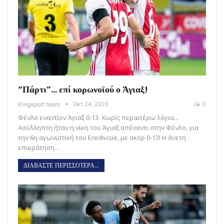
“Πάρτι”… επί κορωνοϊού ο Άγιαξ!
Kingsport team
Οκτ 24, 2020
0
Φένλο εναντίον Άγιαξ 0-13. Χωρίς περαιτέρω λόγια...
Ασύλληπτη ήταν η νίκη του Άγιαξ απέναντι στην Φένλο, για
την 6η αγωνιστική του Eredivisie, με σκορ 0-13! Η άνετη
επικράτηση…
ΔΙΑΒΑΣΤΕ ΠΕΡΙΣΣΟΤΕΡΑ...