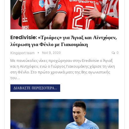
Eredivisie: «Τριάρες» για Άγιαξ και Αϊντχόφεν,
λύτρωση για Φένλο με Γιακουμάκη
Kingsport team
Νοέ 9, 2020
0
Με πανεύκολες νίκες προχώρησαν στην Eredivisie ο Άγιαξ
και η Αϊντχόφεν, ενώ ο Γιώργος Γιακουμάκης χάρισε τη νίκη
στη Φένλο. Στο πρώτο χρονικά ματς της 8ης αγωνιστικής
του…
ΔΙΑΒΑΣΤΕ ΠΕΡΙΣΣΟΤΕΡΑ...