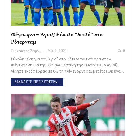
Φέγενορντ- Άγιαξ: Εύκολο “διπλό” στο
Ρότερνταμ
Σωκράτης Ζαρναβέλης
Μάι 9, 2021
0
Εύκολη νίκη για τον Άγιαξ στο Ρότερνταμ κόντρα στην
Φέγενορντ. Για την 32η αγωνιστική της Eredivisie, ο Άγιαξ
νίκησε εκτός έδρας με 0-3 τη Φέγενορντ και μετέτρεψε ένα…
ΔΙΑΒΑΣΤΕ ΠΕΡΙΣΣΟΤΕΡΑ...