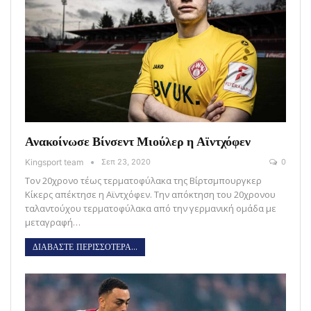
Ανακοίνωσε Βίνσεντ Μιούλερ η Αϊντχόφεν
Kingsport team
Σεπ 23, 2020
0
Τον 20χρονο τέως τερματοφύλακα της Βίρτσμπουργκερ
Κίκερς απέκτησε η Αϊντχόφεν. Την απόκτηση του 20χρονου
ταλαντούχου τερματοφύλακα από την γερμανική ομάδα με
μεταγραφή…
ΔΙΑΒΑΣΤΕ ΠΕΡΙΣΣΟΤΕΡΑ...