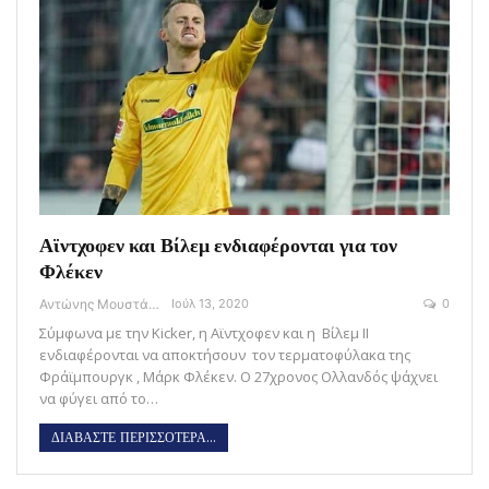
Αϊντχοφεν και Βίλεμ ενδιαφέρονται για τον
Φλέκεν
Αντώνης Μουστάκας
Ιούλ 13, 2020
0
Σύμφωνα με την Kicker, η Αϊντχοφεν και η Βίλεμ II
ενδιαφέρονται να αποκτήσουν τον τερματοφύλακα της
Φράϊμπουργκ , Μάρκ Φλέκεν. Ο 27χρονος Ολλανδός ψάχνει
να φύγει από το…
ΔΙΑΒΑΣΤΕ ΠΕΡΙΣΣΟΤΕΡΑ...