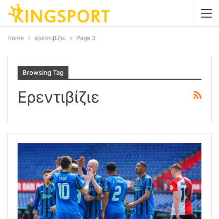
Home
ερεντιβίζιε
Page 3
Browsing Tag
Ερεντιβίζιε