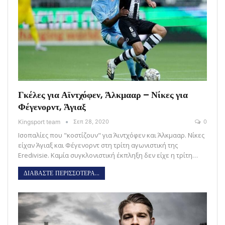
Γκέλες για Αϊντχόφεν, Άλκμααρ – Νίκες για
Φέγενορντ, Άγιαξ
Kingsport team
Σεπ 28, 2020
0
Ισοπαλίες που "κοστίζουν" για Άιντχόφεν και Άλκμααρ. Νίκες
είχαν Άγιαξ και Φέγενορντ στη τρίτη αγωνιστική της
Eredivisie. Καμία συγκλονιστική έκπληξη δεν είχε η τρίτη…
ΔΙΑΒΑΣΤΕ ΠΕΡΙΣΣΟΤΕΡΑ...