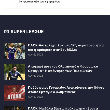
Τα
πρωτοσέλιδα
των
εφημερίδων
SUPER LEAGUE
ΠΑΟΚ-Άντερλεχτ: Σοκ στα 17″, παράπονα, ήττα
και η πρόκριση στις Βρυξέλλες
Αυγ 6, 2026
Αποχαιρέτησε τον Ολυμπιακό ο Φρανσίσκο
Ορτέγκα – Η απάντηση των Πειραιωτών
Αυγ 6, 2026
Ποδόσφαιρο Γυναικών: Ανακοίνωσε την Νάνσυ
Ατάκο Εμπάγια ο Ολυμπιακός
Αυγ 6, 2026
ΠΑΟΚ: Να βάλει βάσεις πρόκρισης απέναντι