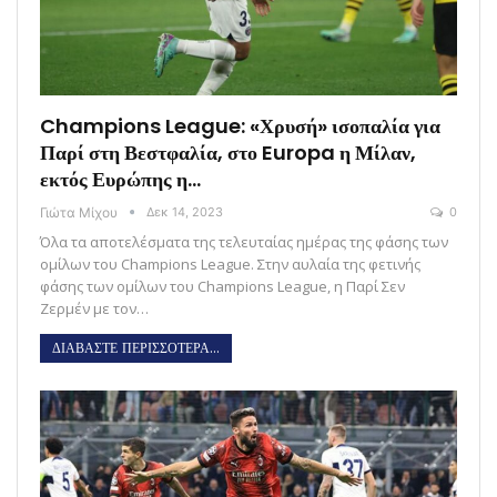
Champions League: «Χρυσή» ισοπαλία για
Παρί στη Βεστφαλία, στο Europa η Μίλαν,
εκτός Ευρώπης η…
Γιώτα Μίχου
Δεκ 14, 2023
0
Όλα τα αποτελέσματα της τελευταίας ημέρας της φάσης των
ομίλων του Champions League. Στην αυλαία της φετινής
φάσης των ομίλων του Champions League, η Παρί Σεν
Ζερμέν με τον…
ΔΙΑΒΑΣΤΕ ΠΕΡΙΣΣΟΤΕΡΑ...