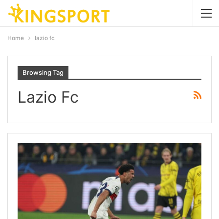
Home
lazio fc
Browsing Tag
Lazio Fc