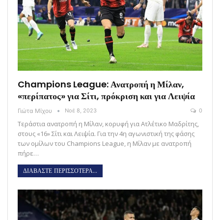
Champions League: Ανατροπή η Μίλαν,
«περίπατος» για Σίτι, πρόκριση και για Λειψία
Γιώτα Μίχου
Νοέ 8, 2023
0
Τεράστια ανατροπή η Μίλαν, κορυφή για Ατλέτικο Μαδρίτης,
στους «16» Σίτι και Λειψία. Για την 4η αγωνιστική της φάσης
των ομίλων του Champions League, η Μίλαν με ανατροπή
πήρε…
ΔΙΑΒΑΣΤΕ ΠΕΡΙΣΣΟΤΕΡΑ...