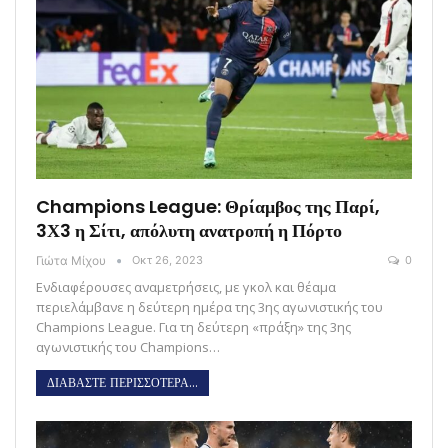
Champions League: Θρίαμβος της Παρί,
3Χ3 η Σίτι, απόλυτη ανατροπή η Πόρτο
Γιώτα Μίχου
Οκτ 26, 2023
0
Ενδιαφέρουσες αναμετρήσεις, με γκολ και θέαμα
περιελάμβανε η δεύτερη ημέρα της 3ης αγωνιστικής του
Champions League. Για τη δεύτερη «πράξη» της 3ης
αγωνιστικής του Champions…
ΔΙΑΒΑΣΤΕ ΠΕΡΙΣΣΟΤΕΡΑ...