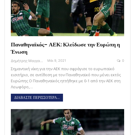
Παναθηναϊκός- ΑΕΚ: Κλείδωσε την Ευρώπη η
Ένωση
Δημήτρης Μαγγανάρης
Μάι 9, 2021
0
Σημαντική νίκη για την ΑΕΚ που σφράγισε το ευρωπαϊκό
εισιτήριο, σε αντίθεση με τον Παναθηναϊκό που μένει εκτός
Ευρώπης Ο Παναθηναϊκός ηττήθηκε με 0-1 από την ΑΕΚ στη
Λεωφόρο,…
ΔΙΑΒΑΣΤΕ ΠΕΡΙΣΣΟΤΕΡΑ...