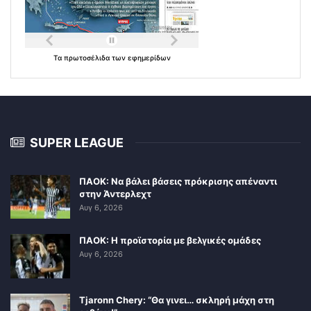
Τα
πρωτοσέλιδα
των
εφημερίδων
SUPER LEAGUE
ΠΑΟΚ: Να βάλει βάσεις πρόκρισης απέναντι
στην Άντερλεχτ
Αυγ 6, 2026
ΠΑΟΚ: Η προϊστορία με βελγικές ομάδες
Αυγ 6, 2026
Tjaronn Chery: “Θα γινει… σκληρή μάχη στη