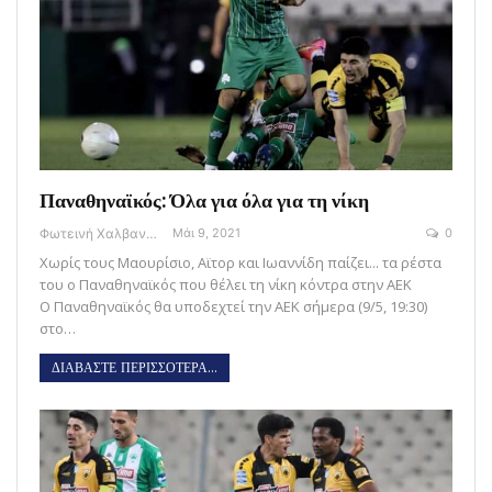
Παναθηναϊκός: Όλα για όλα για τη νίκη
Φωτεινή Χαλβαντζή
Μάι 9, 2021
0
Χωρίς τους Μαουρίσιο, Αϊτορ και Ιωαννίδη παίζει... τα ρέστα
του ο Παναθηναϊκός που θέλει τη νίκη κόντρα στην ΑΕΚ
Ο Παναθηναϊκός θα υποδεχτεί την ΑΕΚ σήμερα (9/5, 19:30)
στο…
ΔΙΑΒΑΣΤΕ ΠΕΡΙΣΣΟΤΕΡΑ...