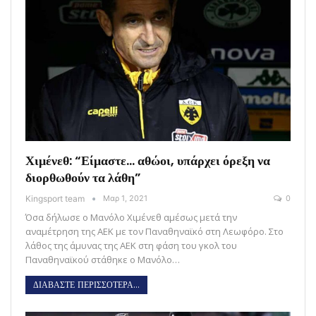
Χιμένεθ: “Είμαστε… αθώοι, υπάρχει όρεξη να
διορθωθούν τα λάθη”
Kingsport team
Μαρ 1, 2021
0
Όσα δήλωσε ο Μανόλο Χιμένεθ αμέσως μετά την
αναμέτρηση της ΑΕΚ με τον Παναθηναϊκό στη Λεωφόρο. Στο
λάθος της άμυνας της ΑΕΚ στη φάση του γκολ του
Παναθηναϊκού στάθηκε ο Μανόλο…
ΔΙΑΒΑΣΤΕ ΠΕΡΙΣΣΟΤΕΡΑ...