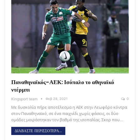
Παναθηναϊκός-ΑΕΚ: Ισόπαλο το αθηναϊκό
ντέρμπι
Kingsport team
Φεβ 28, 2021
0
Με δυσκολία πήρε αποτέλεσμα η ΑΕΚ στην Λεωφόρο κόντρα
στον Παναθηναϊκό, σε ένα παιχνίδι χωρίς φάσεις, οι δύο
ομάδες μοιράστηκαν τον βαθμό της ισοπαλίας. Σκορ που…
ΔΙΑΒΑΣΤΕ ΠΕΡΙΣΣΟΤΕΡΑ...