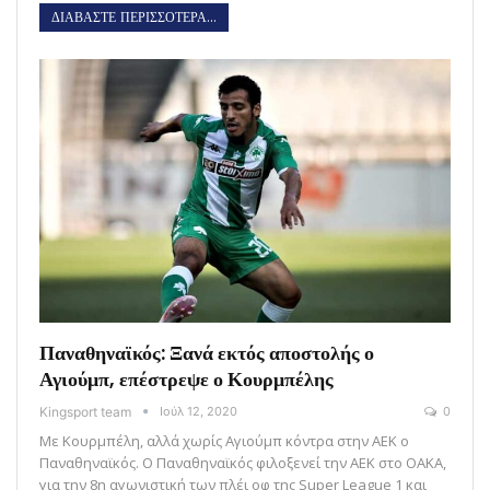
ΔΙΑΒΑΣΤΕ ΠΕΡΙΣΣΟΤΕΡΑ...
Παναθηναϊκός: Ξανά εκτός αποστολής ο
Αγιούμπ, επέστρεψε ο Κουρμπέλης
Kingsport team
Ιούλ 12, 2020
0
Με Κουρμπέλη, αλλά χωρίς Αγιούμπ κόντρα στην ΑΕΚ ο
Παναθηναϊκός. Ο Παναθηναϊκός φιλοξενεί την ΑΕΚ στο ΟΑΚΑ,
για την 8η αγωνιστική των πλέι οφ της Super League 1 και