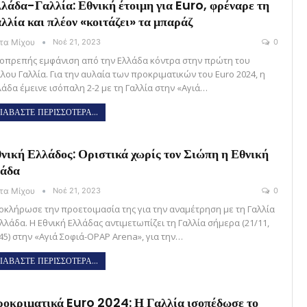
λάδα-Γαλλία: Εθνική έτοιμη για Euro, φρέναρε τη
λλία και πλέον «κοιτάζει» τα μπαράζ
ώτα Μίχου
Νοέ 21, 2023
0
ιοπρεπής εμφάνιση από την Ελλάδα κόντρα στην πρώτη του
ίλου Γαλλία. Για την αυλαία των προκριματικών του Euro 2024, η
λάδα έμεινε ισόπαλη 2-2 με τη Γαλλία στην «Αγιά…
ΙΑΒΑΣΤΕ ΠΕΡΙΣΣΟΤΕΡΑ...
νική Ελλάδος: Οριστικά χωρίς τον Σιώπη η Εθνική
μάδα
ώτα Μίχου
Νοέ 21, 2023
0
οκλήρωσε την προετοιμασία της για την αναμέτρηση με τη Γαλλία
Ελλάδα. Η Εθνική Ελλάδας αντιμετωπίζει τη Γαλλία σήμερα (21/11,
:45) στην «Αγιά Σοφιά-OPAP Arena», για την…
ΙΑΒΑΣΤΕ ΠΕΡΙΣΣΟΤΕΡΑ...
οκριματικά Euro 2024: Η Γαλλία ισοπέδωσε το