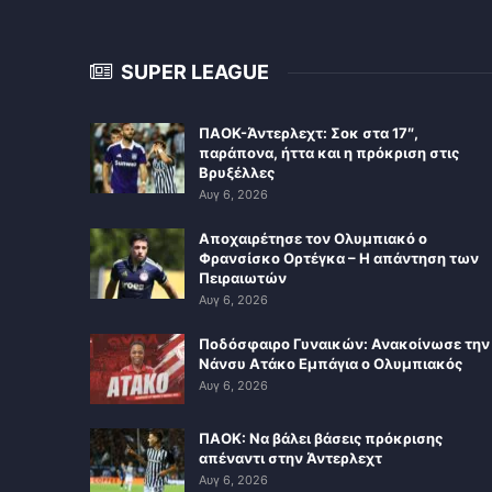
SUPER LEAGUE
ΠΑΟΚ-Άντερλεχτ: Σοκ στα 17″,
παράπονα, ήττα και η πρόκριση στις
Βρυξέλλες
Αυγ 6, 2026
Αποχαιρέτησε τον Ολυμπιακό ο
Φρανσίσκο Ορτέγκα – Η απάντηση των
Πειραιωτών
Αυγ 6, 2026
Ποδόσφαιρο Γυναικών: Ανακοίνωσε την
Νάνσυ Ατάκο Εμπάγια ο Ολυμπιακός
Αυγ 6, 2026
ΠΑΟΚ: Να βάλει βάσεις πρόκρισης
απέναντι στην Άντερλεχτ
Αυγ 6, 2026