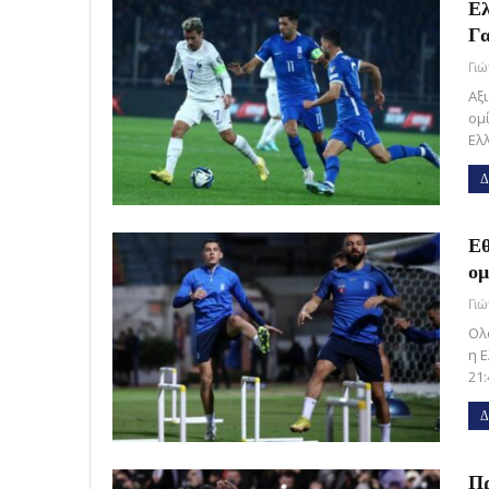
Ελ
Γα
Γι
Αξ
ομ
Ελ
Δ
Εθ
ο
Γι
Ολ
η 
21
Δ
Πρ