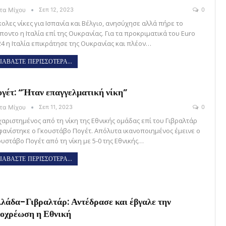
ώτα Μίχου
Σεπ 12, 2023
0
κολες νίκες για Ισπανία και Βέλγιο, ανησύχησε αλλά πήρε το
ποντο η Ιταλία επί της Ουκρανίας. Για τα προκριματικά του Euro
24 η Ιταλία επικράτησε της Ουκρανίας και πλέον…
ΙΑΒΑΣΤΕ ΠΕΡΙΣΣΟΤΕΡΑ...
γέτ: “Ήταν επαγγελματική νίκη”
ώτα Μίχου
Σεπ 11, 2023
0
χαριστημένος από τη νίκη της Εθνικής ομάδας επί του Γιβραλτάρ
φανίστηκε ο Γκουστάβο Πογέτ. Απόλυτα ικανοποιημένος έμεινε ο
ουστάβο Πογέτ από τη νίκη με 5-0 της Εθνικής…
ΙΑΒΑΣΤΕ ΠΕΡΙΣΣΟΤΕΡΑ...
λάδα-Γιβραλτάρ: Αντέδρασε και έβγαλε την
οχρέωση η Εθνική