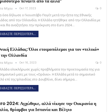
ρισσότερο πέναλτι από τα άλλα”
ώτα Μίχου
Οκτ 17, 2023
0
α όσα δήλωσε ο Γκουστάβο Πογέτ μετά την ήττα της Εθνικής
λάδας από την Ολλανδία. Η Ελλάδα ηττήθηκε από την Ολλανδία με
1 και θα αναζητήσει την πρόκριση στο Euro 2024…
ΙΑΒΑΣΤΕ ΠΕΡΙΣΣΟΤΕΡΑ...
νική Ελλάδας: Όλοι ετοιμοπόλεμοι για τον «τελικό»
 την Ολλανδία
ώτα Μίχου
Οκτ 16, 2023
0
Ελλάδα ολοκλήρωσε χωρίς προβλήματα την προετοιμασία της για
 σημαντικό ματς με τους «Οράνιε». Η Ελλάδα μετά το σημαντικό
πλό επί της Ιρλανδίας στο Δουβλίνο, δίνει σήμερα…
ΙΑΒΑΣΤΕ ΠΕΡΙΣΣΟΤΕΡΑ...
ro 2024: Αγχώθηκε, αλλά νίκησε την Ουκρανία η
αλία, θρίαμβοι για Ισπανία και Βέλγιο