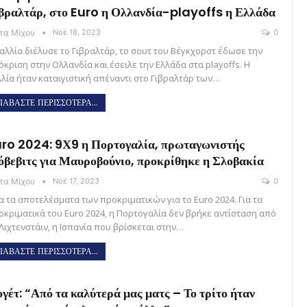
βραλτάρ, στο Euro η Ολλανδία-playoffs η Ελλάδα
ώτα Μίχου
Νοέ 18, 2023
0
Γαλλία διέλυσε το Γιβραλτάρ, το σουτ του Βέγκχορστ έδωσε την
όκριση στην Ολλανδία και έσειλε την Ελλάδα στα playoffs. Η
λλία ήταν καταιγιστική απέναντι στο Γιβραλτάρ των…
ΙΑΒΑΣΤΕ ΠΕΡΙΣΣΟΤΕΡΑ...
ro 2024: 9Χ9 η Πορτογαλία, πρωταγωνιστής
όβεβιτς για Μαυροβούνιο, προκρίθηκε η Σλοβακία
ώτα Μίχου
Νοέ 17, 2023
0
α τα αποτελέσματα των προκριματικών για το Euro 2024. Για τα
οκριματικά του Euro 2024, η Πορτογαλία δεν βρήκε αντίσταση από
 Λιχτενστάιν, η Ισπανία που βρίσκεται στην…
ΙΑΒΑΣΤΕ ΠΕΡΙΣΣΟΤΕΡΑ...
γέτ: “Από τα καλύτερά μας ματς – Το τρίτο ήταν