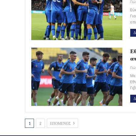
Γι
Εύ
Γι
επ
Δ
Εθ
απ
Γι
Με
Εθν
Γι
Δ
1
2
ΕΠΟΜΕΝΟΣ