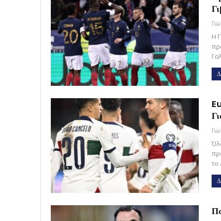
Γι
Γι
Η 
πρ
Γα
Δ
Eu
Γι
Γι
Όλ
πρ
το
Δ
Πο