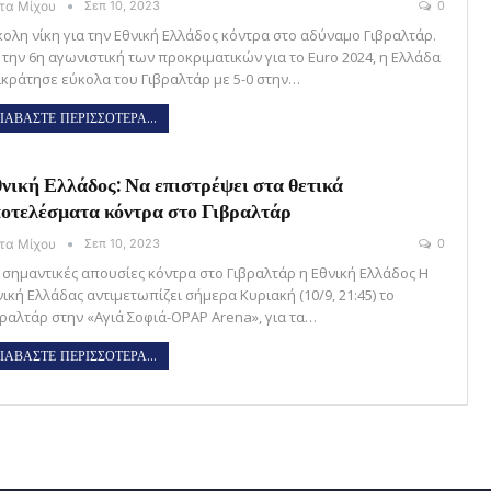
ώτα Μίχου
Σεπ 10, 2023
0
κολη νίκη για την Εθνική Ελλάδος κόντρα στο αδύναμο Γιβραλτάρ.
α την 6η αγωνιστική των προκριματικών για το Euro 2024, η Ελλάδα
ικράτησε εύκολα του Γιβραλτάρ με 5-0 στην…
ΙΑΒΑΣΤΕ ΠΕΡΙΣΣΟΤΕΡΑ...
νική Ελλάδος: Να επιστρέψει στα θετικά
οτελέσματα κόντρα στο Γιβραλτάρ
ώτα Μίχου
Σεπ 10, 2023
0
 σημαντικές απουσίες κόντρα στο Γιβραλτάρ η Εθνική Ελλάδος Η
ική Ελλάδας αντιμετωπίζει σήμερα Κυριακή (10/9, 21:45) το
βραλτάρ στην «Αγιά Σοφιά-OPAP Arena», για τα…
ΙΑΒΑΣΤΕ ΠΕΡΙΣΣΟΤΕΡΑ...