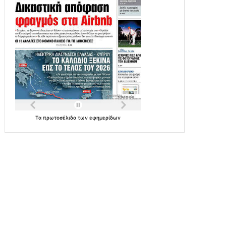
Τα
πρωτοσέλιδα
των
εφημερίδων