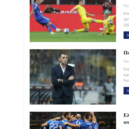
Γι
Εύ
τρί
20
Δ
Πο
Γι
Ευ
εμ
Γκ
Δ
Ελ
υπ