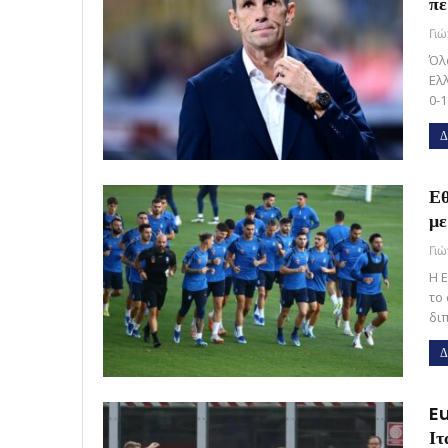
πε
Γι
Όλ
Ελ
0-
Δ
Εθ
με
Γι
Η 
το
δι
Δ
Eu
Ιτ