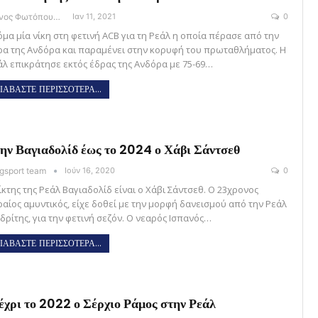
Θάνος Φωτόπουλος
Ιαν 11, 2021
0
όμα μία νίκη στη φετινή ACB για τη Ρεάλ η οποία πέρασε από την
ρα της Ανδόρα και παραμένει στην κορυφή του πρωταθλήματος. Η
άλ επικράτησε εκτός έδρας της Ανδόρα με 75-69…
ΙΑΒΑΣΤΕ ΠΕΡΙΣΣΟΤΕΡΑ...
ην Βαγιαδολίδ έως το 2024 ο Χάβι Σάντσεθ
gsport team
Ιούν 16, 2020
0
ίκτης της Ρεάλ Βαγιαδολίδ είναι ο Χάβι Σάντσεθ. Ο 23χρονος
ραίος αμυντικός, είχε δοθεί με την μορφή δανεισμού από την Ρεάλ
δρίτης, για την φετινή σεζόν. Ο νεαρός Ισπανός…
ΙΑΒΑΣΤΕ ΠΕΡΙΣΣΟΤΕΡΑ...
χρι το 2022 ο Σέρχιο Ράμος στην Ρεάλ