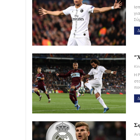
Ισ
γι
Σύ
Δ
“Χ
Kin
Η 
στ
που
Δ
Σφ