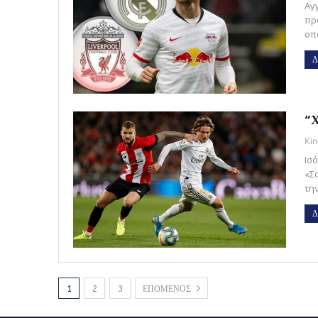
Αγ
πρ
οπ
Δ
“Χ
Kin
Ισ
«Σ
τη
Δ
1
2
3
ΕΠΟΜΕΝΟΣ