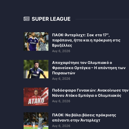
SUPER LEAGUE
ΠΑΟΚ-Άντερλεχτ: Σοκ στα 17″,
παράπονα, ήττα και η πρόκριση στις
Βρυξέλλες
Αυγ 6, 2026
Αποχαιρέτησε τον Ολυμπιακό ο
Φρανσίσκο Ορτέγκα – Η απάντηση των
Πειραιωτών
Αυγ 6, 2026
Ποδόσφαιρο Γυναικών: Ανακοίνωσε την
Νάνσυ Ατάκο Εμπάγια ο Ολυμπιακός
Αυγ 6, 2026
ΠΑΟΚ: Να βάλει βάσεις πρόκρισης
απέναντι στην Άντερλεχτ
Αυγ 6, 2026