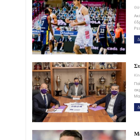
Ακ
έδ
Ρε
Δ
Στ
Kin
Πα
ακ
Μα
Δ
Μέ