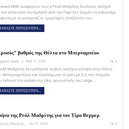
πανικά ΜΜΕ αναφέρουν πως η Ρεαλ Μαδρίτης δουλεύει σκληρά
α την απόκτηση του Εμπαπέ από την Παρί Σεν Ζερμέν το καλοκαίρι.
μφωνα με το ρεπορτάζ οι «μερένχες» αναζητούν τον…
ΙΑΒΑΣΤΕ ΠΕΡΙΣΣΟΤΕΡΑ...
ρυσός” βαθμός της Θέλτα στο Μπερναμπέου
gsport team
Φεβ 17, 2020
0
Ρεάλ Μαδρίτης δεν μπόρεσε να βγει νικήτρια κόντρα στην Θέλτα
ο «Μπερναμπέου» και ολοκλήρωσε το ματς με 2-2, στο παιχνίδι
 έκλεισε την αυλαία της 24ης αγωνιστικής της Laliga.…
ΙΑΒΑΣΤΕ ΠΕΡΙΣΣΟΤΕΡΑ...
ήνα της Ρεάλ Μαδρίτης για τον Τίμο Βερμερ
Αντώνης Μουστάκας
Ιαν 31, 2020
0