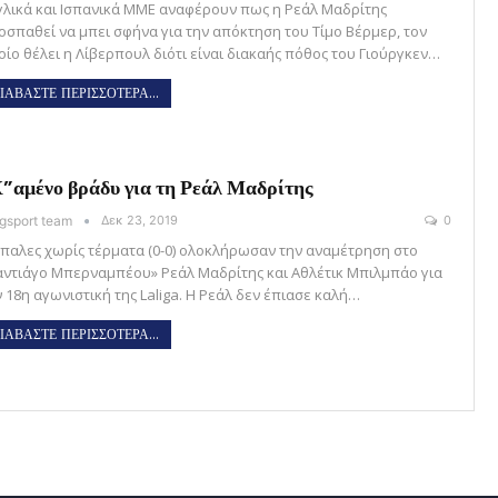
γλικά και Ισπανικά ΜΜΕ αναφέρουν πως η Ρεάλ Μαδρίτης
οσπαθεί να μπει σφήνα για την απόκτηση του Τίμο Βέρμερ, τον
οίο θέλει η Λίβερπουλ διότι είναι διακαής πόθος του Γιούργκεν…
ΙΑΒΑΣΤΕ ΠΕΡΙΣΣΟΤΕΡΑ...
”αμένο βράδυ για τη Ρεάλ Μαδρίτης
gsport team
Δεκ 23, 2019
0
όπαλες χωρίς τέρματα (0-0) ολοκλήρωσαν την αναμέτρηση στο
αντιάγο Μπερναμπέου» Ρεάλ Μαδρίτης και Αθλέτικ Μπιλμπάο για
ν 18η αγωνιστική της Laliga. Η Ρεάλ δεν έπιασε καλή…
ΙΑΒΑΣΤΕ ΠΕΡΙΣΣΟΤΕΡΑ...