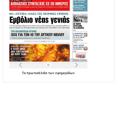
Τα
πρωτοσέλιδα
των
εφημερίδων