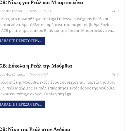
B: Νίκες για Ρεάλ και Μπαρτσελόνα
Θάνος Φωτόπουλος
Μαρ 22, 2021
0
 νίκες στο πρωτάθλημα της Liga Endessa συνέχισαν Ρεάλ και
αρτσελόνα. Αμετάβλητη παρέμεινε η κορυφή της βαθμολογίας
ς ACB με την πρωτοπόρο Ρεάλ και τη δέυτερη Μπαρτσελόνα να…
ΙΑΒΑΣΤΕ ΠΕΡΙΣΣΟΤΕΡΑ...
Β: Εύκολα η Ρεάλ την Μούρθια
Θάνος Φωτόπουλος
Μαρ 7, 2021
0
 νίκη επί της Μούρθια εκτός έδρας συνέχισε την πορεία της στην
B η Ρεάλ Μαδρίτης. Η Ρεάλ επικράτησε εκτός έδρας της Μούρθια
75-58 και πέτυχε ακόμα μία νίκη στη liga…
ΙΑΒΑΣΤΕ ΠΕΡΙΣΣΟΤΕΡΑ...
B: Νίκη της Ρεάλ στην Ανδόρα