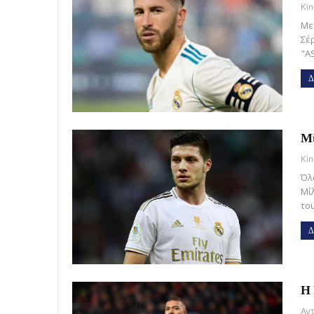
Kin
Με
Σέ
"A
Δ
Μί
Kin
Όλ
Μί
το
Δ
Η 