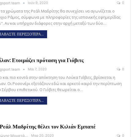
gsport team
Ιούν 9, 2020
0
 τα χρώματα της Ρεάλ Μαδρίτης θα συνεχίσει να αγωνίζεται ο
ρχιο Ράμος, σύμφωνα με πληροφορίες της ισπανικής εφημερίδας
S". Αν και υπήρχαν διάφορες στην αρχή μεταξύ των δύο…
ΙΑΒΑΣΤΕ ΠΕΡΙΣΣΟΤΕΡΑ...
λαν: Ετοιμάζει πρόταση για Γιόβιτς
gsport team
Μάι 7, 2020
0
ο και πιο κοντά στην απόκτηση του Λούκα Γιόβιτς, βρίσκεται η
λαν. Οι Ροσονέρι εξετάζουν εδώ και αρκετό καιρό την περίπτωση
υ Σέρβου επιθετικού. Ο Γιόβιτς θεωρείται ο…
ΙΑΒΑΣΤΕ ΠΕΡΙΣΣΟΤΕΡΑ...
Ρεάλ Μαδρίτης θέλει τον Κιλιάν Εμπαπέ
Αντώνης Μουστάκας
Μαρ 20, 2020
0