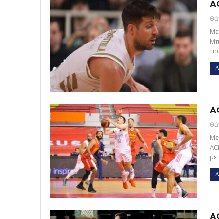
AC
Με
Μπ
τη
Δ
AC
Με
AC
με 
Δ
AC